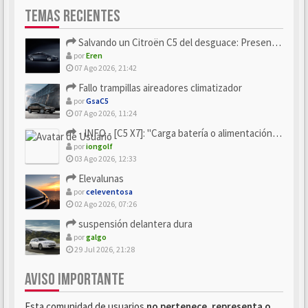
TEMAS RECIENTES
Salvando un Citroën C5 del desguace: Presentación y seguimiento
por
Eren
07 Ago 2026, 21:42
Fallo trampillas aireadores climatizador
por
GsaC5
07 Ago 2026, 11:24
- INFO - [C5 X7]: "Carga batería o alimentación eléctri...
por
iongolf
03 Ago 2026, 12:33
Elevalunas
por
celeventosa
02 Ago 2026, 07:26
suspensión delantera dura
por
galgo
29 Jul 2026, 21:28
AVISO IMPORTANTE
Esta comunidad de usuarios
no pertenece, representa o