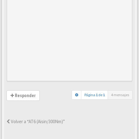
Página
1
de
1
4 mensajes
Responder
Volver a “AT6 (Aisin/300Nm)”