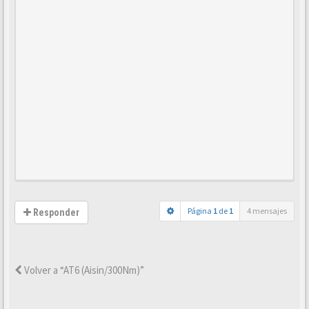
Página
1
de
1
4 mensajes
Responder
Volver a “AT6 (Aisin/300Nm)”