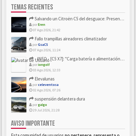
TEMAS RECIENTES
Salvando un Citroën C5 del desguace: Presentación y seguimiento
por
Eren
07 Ago 2026, 21:42
Fallo trampillas aireadores climatizador
por
GsaC5
07 Ago 2026, 11:24
- INFO - [C5 X7]: "Carga batería o alimentación eléctri...
por
iongolf
03 Ago 2026, 12:33
Elevalunas
por
celeventosa
02 Ago 2026, 07:26
suspensión delantera dura
por
galgo
29 Jul 2026, 21:28
AVISO IMPORTANTE
Esta comunidad de usuarios
no pertenece, representa o