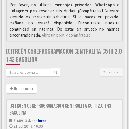
Por favor, no utilices
mensajes privados
,
WhαtsApp
o
Telegrαm
para resolver tus dudas. ¡Compártelas! Nuestro
sentido es transmitir sabiduría. Si lo haces en privado,
mañana no estará disponible. Encontraste nuestra
comunidad en internet. De estar en privado no habrías
encontrado nada.
Abre un post y compártelas
[CITROËN C5REPROGRAMACION CENTRALITA C5 III 2.0
143 GASOLINA
2 mensajes
Responder
[Citroën C5Reprogramacion centralita C5 III 2.0 143
Gasolina
#168913
por
fares
21 Jul 2013, 10:30