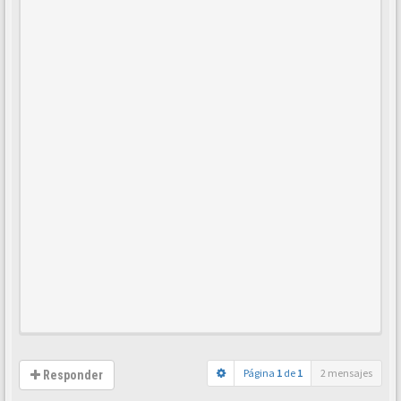
Página
1
de
1
2 mensajes
Responder