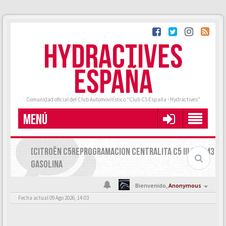
HYDRACTIVES
ESPAÑA
Comunidad oficial del Club Automovilístico "Club C5 España - Hydractives"
MENÚ
[CITROËN C5REPROGRAMACION CENTRALITA C5 III 2.0 143
GASOLINA
Bienvenido,
Anonymous
Fecha actual 09 Ago 2026, 14:03