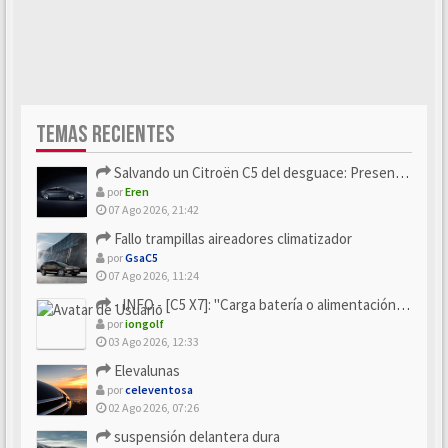
TEMAS RECIENTES
Salvando un Citroën C5 del desguace: Presentación y seguimiento
por
Eren
07 Ago 2026, 21:42
Fallo trampillas aireadores climatizador
por
GsaC5
07 Ago 2026, 11:24
- INFO - [C5 X7]: "Carga batería o alimentación eléctri...
por
iongolf
03 Ago 2026, 12:33
Elevalunas
por
celeventosa
02 Ago 2026, 07:26
suspensión delantera dura