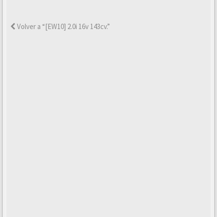
Volver a “[EW10] 2.0i 16v 143cv.”