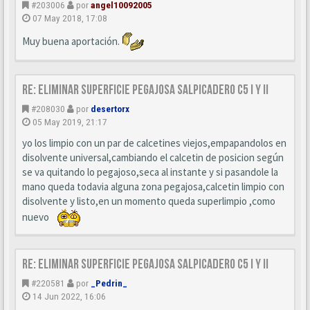
#203006
por
angel10092005
07 May 2018, 17:08
Muy buena aportación.
Re: Eliminar superficie pegajosa salpicadero C5 I y II
#208030
por
desertorx
05 May 2019, 21:17
yo los limpio con un par de calcetines viejos,empapandolos en
disolvente universal,cambiando el calcetin de posicion según
se va quitando lo pegajoso,seca al instante y si pasandole la
mano queda todavia alguna zona pegajosa,calcetin limpio con
disolvente y listo,en un momento queda superlimpio ,como
nuevo
Re: Eliminar superficie pegajosa salpicadero C5 I y II
#220581
por
_Pedrin_
14 Jun 2022, 16:06