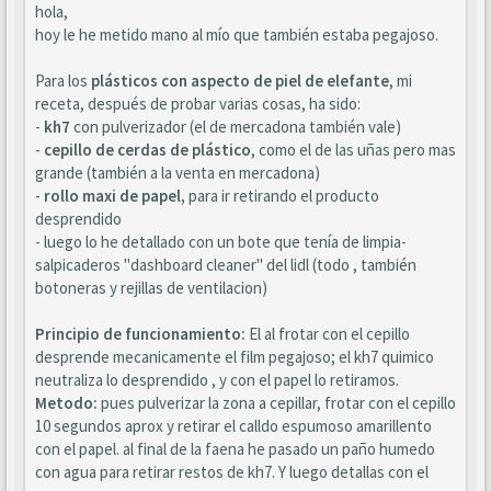
hola,
hoy le he metido mano al mío que también estaba pegajoso.
Para los
plásticos con aspecto de piel de elefante
, mi
receta, después de probar varias cosas, ha sido:
-
kh7
con pulverizador (el de mercadona también vale)
-
cepillo de cerdas de plástico
, como el de las uñas pero mas
grande (también a la venta en mercadona)
-
rollo maxi de papel,
para ir retirando el producto
desprendido
- luego lo he detallado con un bote que tenía de limpia-
salpicaderos "dashboard cleaner" del lidl (todo , también
botoneras y rejillas de ventilacion)
Principio de funcionamiento:
El al frotar con el cepillo
desprende mecanicamente el film pegajoso; el kh7 quimico
neutraliza lo desprendido , y con el papel lo retiramos.
Metodo:
pues pulverizar la zona a cepillar, frotar con el cepillo
10 segundos aprox y retirar el calldo espumoso amarillento
con el papel. al final de la faena he pasado un paño humedo
con agua para retirar restos de kh7. Y luego detallas con el