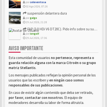
por
celeventosa
02 Ago 2026, 07:26
suspensión delantera dura
por
galgo
29 Jul 2026, 21:28
FAP (3.0 HDi V6 DT20C). Pido info sobre su sustitución
por
iongolf
29 Jul 2026, 17:36
AVISO IMPORTANTE
Esta comunidad de usuarios
no pertenece, representa o
guarda relación alguna con la marca Citroën o su grupo
matriz Stellantis
.
Los mensajes publicados reflejan la opinión personal de los
usuarios que las escriben y
en ningún caso somos
responsables de sus publicaciones
.
En caso de existir algún contenido que deba ser retirado,
por favor, contactar con nosotros
. El equipo de
moderadores desarrolla su labor de forma altruista.