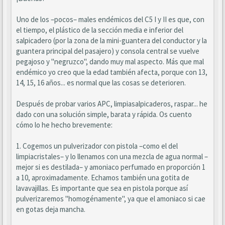
Uno de los –pocos– males endémicos del C5 I y II es que, con
el tiempo, el plástico de la sección media e inferior del
salpicadero (por la zona de la mini-guantera del conductor y la
guantera principal del pasajero) y consola central se vuelve
pegajoso y "negruzco", dando muy mal aspecto. Más que mal
endémico yo creo que la edad también afecta, porque con 13,
14, 15, 16 años... es normal que las cosas se deterioren.
Después de probar varios APC, limpiasalpicaderos, raspar... he
dado con una solución simple, barata y rápida. Os cuento
cómo lo he hecho brevemente:
1. Cogemos un pulverizador con pistola –como el del
limpiacristales– y lo llenamos con una mezcla de agua normal –
mejor si es destilada– y amoniaco perfumado en proporción 1
a 10, aproximadamente. Echamos también una gotita de
lavavajillas. Es importante que sea en pistola porque así
pulverizaremos "homogénamente", ya que el amoniaco si cae
en gotas deja mancha.