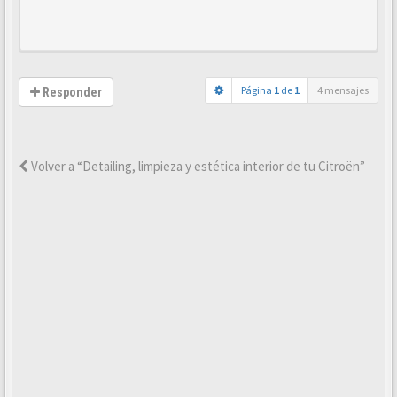
Página
1
de
1
4 mensajes
Responder
Volver a “Detailing, limpieza y estética interior de tu Citroën”