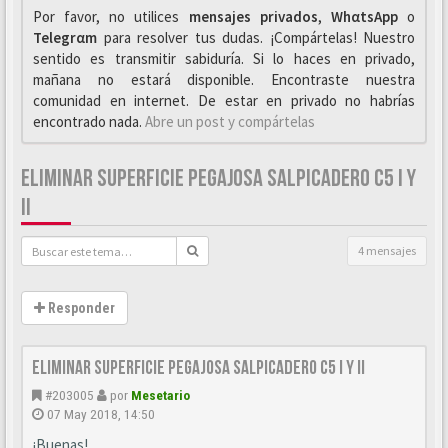
Por favor, no utilices
mensajes privados
,
WhαtsApp
o
Telegrαm
para resolver tus dudas. ¡Compártelas! Nuestro
sentido es transmitir sabiduría. Si lo haces en privado,
mañana no estará disponible. Encontraste nuestra
comunidad en internet. De estar en privado no habrías
encontrado nada.
Abre un post y compártelas
ELIMINAR SUPERFICIE PEGAJOSA SALPICADERO C5 I Y
II
4 mensajes
Responder
Eliminar superficie pegajosa salpicadero C5 I y II
#203005
por
Mesetario
07 May 2018, 14:50
¡Buenas!