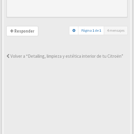
Página
1
de
1
4 mensajes
Responder
Volver a “Detailing, limpieza y estética interior de tu Citroën”