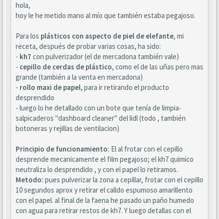
hola,
hoy le he metido mano al mío que también estaba pegajoso.
Para los
plásticos con aspecto de piel de elefante
, mi
receta, después de probar varias cosas, ha sido:
-
kh7
con pulverizador (el de mercadona también vale)
-
cepillo de cerdas de plástico
, como el de las uñas pero mas
grande (también a la venta en mercadona)
-
rollo maxi de papel,
para ir retirando el producto
desprendido
- luego lo he detallado con un bote que tenía de limpia-
salpicaderos "dashboard cleaner" del lidl (todo , también
botoneras y rejillas de ventilacion)
Principio de funcionamiento:
El al frotar con el cepillo
desprende mecanicamente el film pegajoso; el kh7 quimico
neutraliza lo desprendido , y con el papel lo retiramos.
Metodo:
pues pulverizar la zona a cepillar, frotar con el cepillo
10 segundos aprox y retirar el calldo espumoso amarillento
con el papel. al final de la faena he pasado un paño humedo
con agua para retirar restos de kh7. Y luego detallas con el