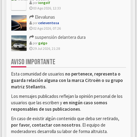
por
iongolf
03 Ago 2026, 12:33
Elevalunas
por
celeventosa
02 Ago 2026, 07:26
suspensión delantera dura
por
galgo
29 Jul 2026, 21:28
AVISO IMPORTANTE
Esta comunidad de usuarios
no pertenece, representa o
guarda relación alguna con la marca Citroën o su grupo
matriz Stellantis
.
Los mensajes publicados reflejan la opinión personal de los
usuarios que las escriben y
en ningún caso somos
responsables de sus publicaciones
.
En caso de existir algún contenido que deba ser retirado,
por favor, contactar con nosotros
. El equipo de
moderadores desarrolla su labor de forma altruista.