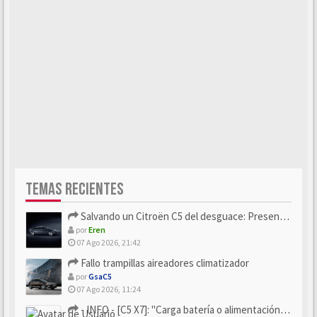
TEMAS RECIENTES
Salvando un Citroën C5 del desguace: Presentación y seguimiento
por
Eren
07 Ago 2026, 21:42
Fallo trampillas aireadores climatizador
por
GsaC5
07 Ago 2026, 11:24
- INFO - [C5 X7]: "Carga batería o alimentación eléctri...