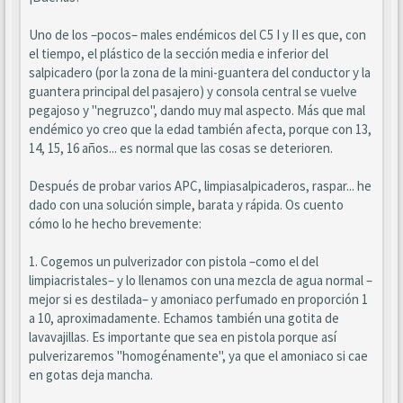
Uno de los –pocos– males endémicos del C5 I y II es que, con
el tiempo, el plástico de la sección media e inferior del
salpicadero (por la zona de la mini-guantera del conductor y la
guantera principal del pasajero) y consola central se vuelve
pegajoso y "negruzco", dando muy mal aspecto. Más que mal
endémico yo creo que la edad también afecta, porque con 13,
14, 15, 16 años... es normal que las cosas se deterioren.
Después de probar varios APC, limpiasalpicaderos, raspar... he
dado con una solución simple, barata y rápida. Os cuento
cómo lo he hecho brevemente:
1. Cogemos un pulverizador con pistola –como el del
limpiacristales– y lo llenamos con una mezcla de agua normal –
mejor si es destilada– y amoniaco perfumado en proporción 1
a 10, aproximadamente. Echamos también una gotita de
lavavajillas. Es importante que sea en pistola porque así
pulverizaremos "homogénamente", ya que el amoniaco si cae
en gotas deja mancha.