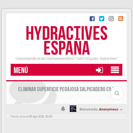
HYDRACTIVES
ESPAÑA
Comunidad oficial del Club Automovilístico "Club C5 España - Hydractives"
MENÚ
ELIMINAR SUPERFICIE PEGAJOSA SALPICADERO C5 I Y II
Bienvenido,
Anonymous
Fecha actual 08 Ago 2026, 00:06