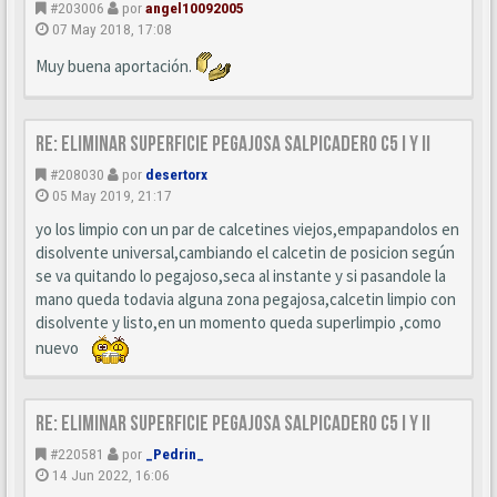
#203006
por
angel10092005
07 May 2018, 17:08
Muy buena aportación.
Re: Eliminar superficie pegajosa salpicadero C5 I y II
#208030
por
desertorx
05 May 2019, 21:17
yo los limpio con un par de calcetines viejos,empapandolos en
disolvente universal,cambiando el calcetin de posicion según
se va quitando lo pegajoso,seca al instante y si pasandole la
mano queda todavia alguna zona pegajosa,calcetin limpio con
disolvente y listo,en un momento queda superlimpio ,como
nuevo
Re: Eliminar superficie pegajosa salpicadero C5 I y II
#220581
por
_Pedrin_
14 Jun 2022, 16:06