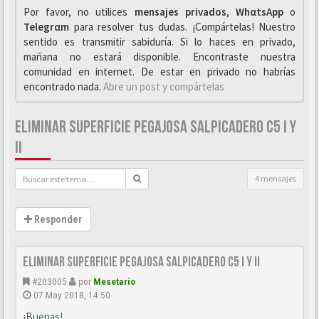
Por favor, no utilices
mensajes privados
,
WhαtsApp
o
Telegrαm
para resolver tus dudas. ¡Compártelas! Nuestro
sentido es transmitir sabiduría. Si lo haces en privado,
mañana no estará disponible. Encontraste nuestra
comunidad en internet. De estar en privado no habrías
encontrado nada.
Abre un post y compártelas
ELIMINAR SUPERFICIE PEGAJOSA SALPICADERO C5 I Y
II
4 mensajes
Responder
Eliminar superficie pegajosa salpicadero C5 I y II
#203005
por
Mesetario
07 May 2018, 14:50
¡Buenas!