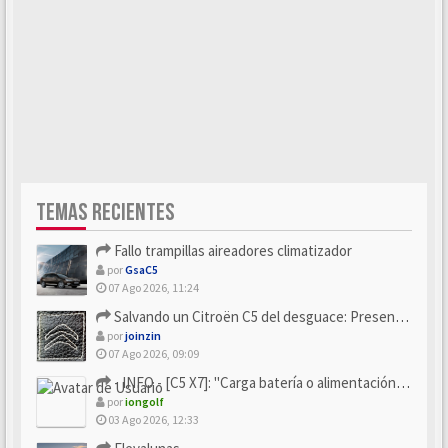
TEMAS RECIENTES
Fallo trampillas aireadores climatizador
por
GsaC5
07 Ago 2026, 11:24
Salvando un Citroën C5 del desguace: Presentación y seguimiento
por
joinzin
07 Ago 2026, 09:09
- INFO - [C5 X7]: "Carga batería o alimentación eléctri...
por
iongolf
03 Ago 2026, 12:33