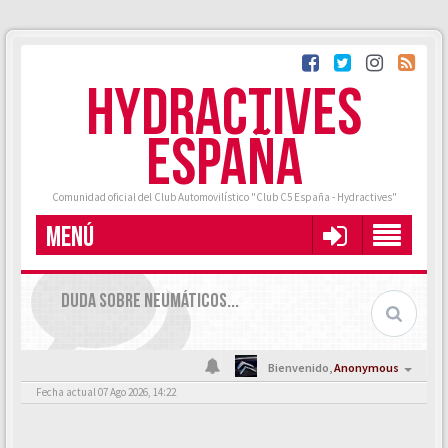
HYDRACTIVES
ESPAÑA
Comunidad oficial del Club Automovilístico "Club C5 España - Hydractives"
MENÚ
DUDA SOBRE NEUMÁTICOS...
Bienvenido,
Anonymous
Fecha actual 07 Ago 2026, 14:22