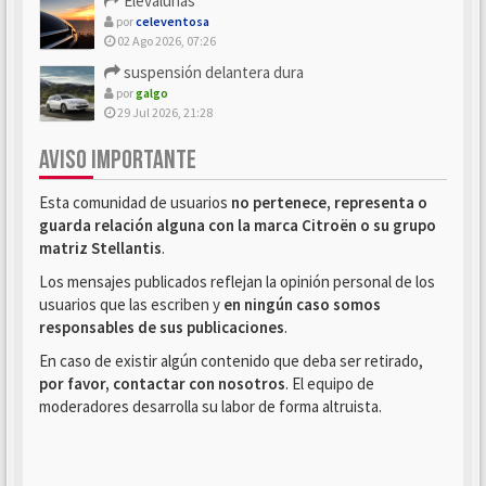
Elevalunas
por
celeventosa
02 Ago 2026, 07:26
suspensión delantera dura
por
galgo
29 Jul 2026, 21:28
AVISO IMPORTANTE
Esta comunidad de usuarios
no pertenece, representa o
guarda relación alguna con la marca Citroën o su grupo
matriz Stellantis
.
Los mensajes publicados reflejan la opinión personal de los
usuarios que las escriben y
en ningún caso somos
responsables de sus publicaciones
.
En caso de existir algún contenido que deba ser retirado,
por favor, contactar con nosotros
. El equipo de
moderadores desarrolla su labor de forma altruista.