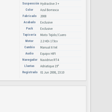
Suspensión
Hydractive 3 +
Color
Azul Borrasca
Fabricado
2008
Acabado
Exclusive
Pack
Exclusive
Tapicería
Mixto Tejido/Cuero
Motor
2.2 HDi 173cv
Cambio
Manual 6 Vel
Audio
Equipo HIFI
Navegador
Navidrive RT4
Llantas
Adriatique 19"
Registrado
01 Jun 2008, 23:10