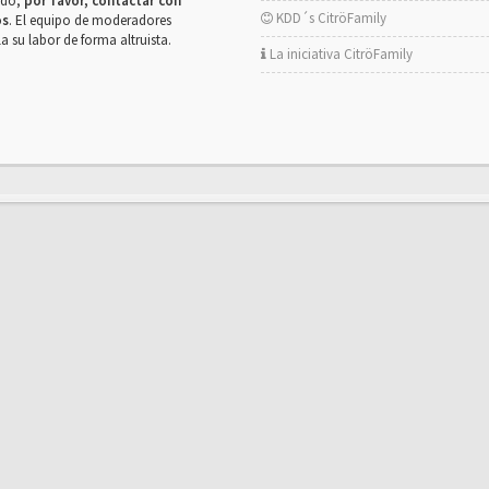
rado,
por favor, contactar con
KDD´s CitröFamily
os
. El equipo de moderadores
la su labor de forma altruista.
La iniciativa CitröFamily