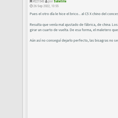
#221543
por
Satellite
26 Sep 2022, 13:55
Pues el otro día le hice el brico... al C5 X chino del conc
Resulta que venía mal ajustado de fábrica, de china. Lo
girar un cuarto de vuelta. De esa forma, el maletero qu
Aún así no conseguí dejarlo perfecto, las bisagras no se