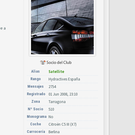
ve a
Alias
Satellite
Rango
Hydractives España
Mensajes
2754
Registrado
01 Jun 2008, 23:10
Zona
Tarragona
Nº Socio
510
Monograma
No
Coche
Citroën C5 III (X7)
Carrocería
Berlina