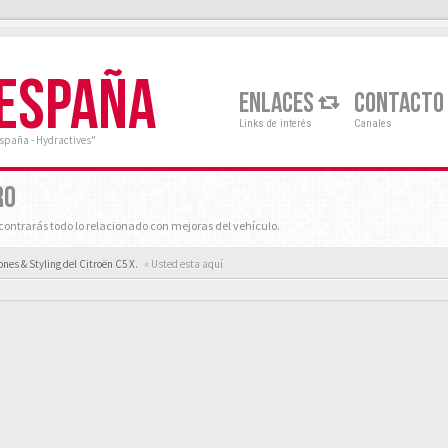
 ESPAÑA
ENLACES
CONTACTO
Links de interés
Canales
España - Hydractives"
RO
ontrarás todo lo relacionado con mejoras del vehículo.
ones & Styling del Citroën C5 X.
« Usted esta aquí