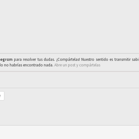
legrαm
para resolver tus dudas. ¡Compártelas! Nuestro sentido es transmitir sab
ado no habrías encontrado nada.
Abre un post y compártelas
r