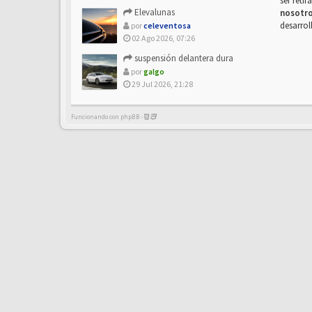
ser reti
Elevalunas
nosotr
desarrol
por
celeventosa
02 Ago 2026, 07:26
suspensión delantera dura
por
galgo
29 Jul 2026, 21:28
Funcionando con phpBB -