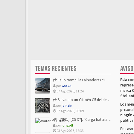
TEMAS RECIENTES
AVISO
Esta co
Fallo trampillas aireadores climatizador
represe
por
GsaC5
marca C
07 Ago 2026, 11:24
Stellan
Salvando un Citroën C5 del desguace: Presentación y seguimiento
Los mens
por
joinzin
personal
07 Ago 2026, 09:09
ningún 
- INFO - [C5 X7]: "Carga batería o alimentación eléctri...
publica
por
iongolf
En caso 
03 Ago 2026, 12:33