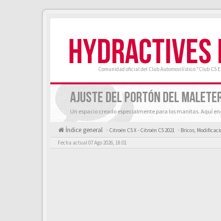
HYDRACTIVES
Comunidad oficial del Club Automovilístico "Club C5 
AJUSTE DEL PORTÓN DEL MALETE
Un espacio creado especialmente para los manitas. Aquí enc
Índice general
Citroën C5 X - Citroën C5 2021
Bricos, Modificaci
Fecha actual 07 Ago 2026, 18:01