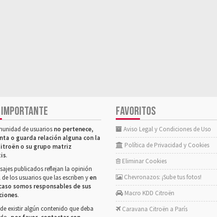
 IMPORTANTE
FAVORITOS
munidad de usuarios
no pertenece,
Aviso Legal y Condiciones de Uso
nta o guarda relación alguna con la
Política de Privacidad y Cookies
itroën o su grupo matriz
tis
.
Eliminar Cookies
ajes publicados reflejan la opinión
Chevronazos: ¡Sube tus fotos!
 de los usuarios que las escriben y
en
caso somos responsables de sus
Macro KDD Citroën
ciones
.
de existir algún contenido que deba
Caravana Citroën a París