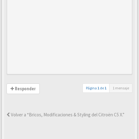
Página
1
de
1
1 mensaje
Responder
Volver a “Bricos, Modificaciones & Styling del Citroën C5 X.”