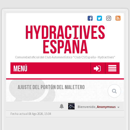
HYDRACTIVES
ESPAÑA
Comunidad oficial del Club Automovilístico "Club C5 España - Hydractives"
MENÚ
AJUSTE DEL PORTÓN DEL MALETERO
Bienvenido,
Anonymous
Fecha actual 08 Ago 2026, 15:04