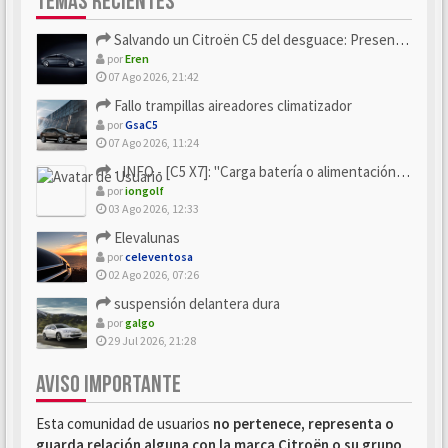
TEMAS RECIENTES
Salvando un Citroën C5 del desguace: Presentación y seguimiento
por
Eren
07 Ago 2026, 21:42
Fallo trampillas aireadores climatizador
por
GsaC5
07 Ago 2026, 11:24
- INFO - [C5 X7]: "Carga batería o alimentación eléctri...
por
iongolf
03 Ago 2026, 12:33
Elevalunas
por
celeventosa
02 Ago 2026, 07:26
suspensión delantera dura
por
galgo
29 Jul 2026, 21:28
AVISO IMPORTANTE
Esta comunidad de usuarios
no pertenece, representa o
guarda relación alguna con la marca Citroën o su grupo