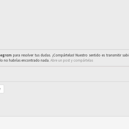
legrαm
para resolver tus dudas. ¡Compártelas! Nuestro sentido es transmitir sab
ado no habrías encontrado nada.
Abre un post y compártelas
r