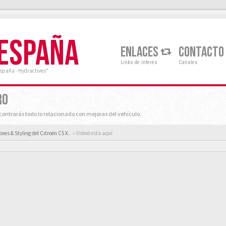
 ESPAÑA
ENLACES
CONTACTO
Links de interés
Canales
España - Hydractives"
RO
ontrarás todo lo relacionado con mejoras del vehículo.
ones & Styling del Citroën C5 X.
« Usted esta aquí