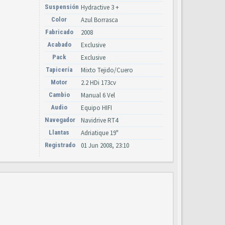
Suspensión
Hydractive 3 +
Color
Azul Borrasca
Fabricado
2008
Acabado
Exclusive
Pack
Exclusive
Tapicería
Mixto Tejido/Cuero
Motor
2.2 HDi 173cv
Cambio
Manual 6 Vel
Audio
Equipo HIFI
Navegador
Navidrive RT4
Llantas
Adriatique 19"
Registrado
01 Jun 2008, 23:10