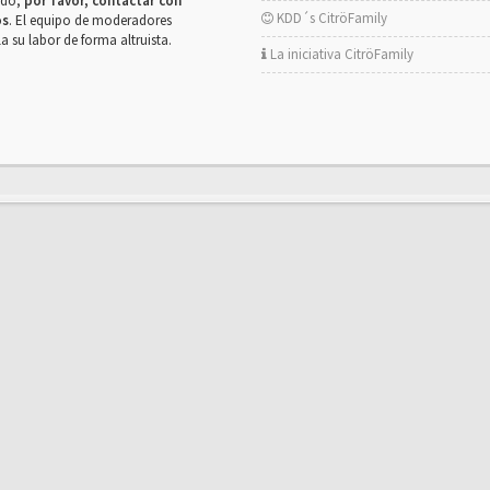
rado,
por favor, contactar con
KDD´s CitröFamily
os
. El equipo de moderadores
la su labor de forma altruista.
La iniciativa CitröFamily