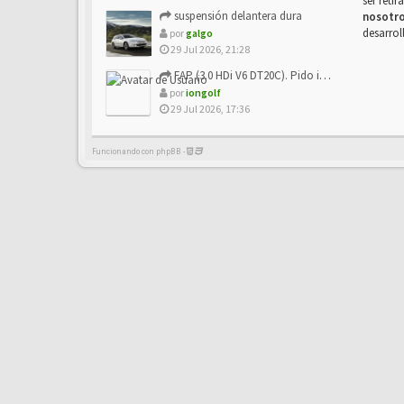
ser reti
suspensión delantera dura
nosotr
desarrol
por
galgo
29 Jul 2026, 21:28
FAP (3.0 HDi V6 DT20C). Pido info sobre su sustitución
por
iongolf
29 Jul 2026, 17:36
Funcionando con phpBB -