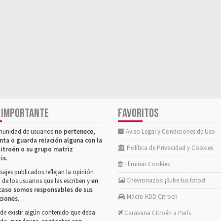
 IMPORTANTE
FAVORITOS
munidad de usuarios
no pertenece,
Aviso Legal y Condiciones de Uso
nta o guarda relación alguna con la
Política de Privacidad y Cookies
itroën o su grupo matriz
tis
.
Eliminar Cookies
ajes publicados reflejan la opinión
Chevronazos: ¡Sube tus fotos!
 de los usuarios que las escriben y
en
caso somos responsables de sus
Macro KDD Citroën
ciones
.
de existir algún contenido que deba
Caravana Citroën a París