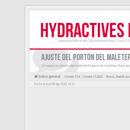
HYDRACTIVES
Comunidad oficial del Club Automovilístico "Club C5 
AJUSTE DEL PORTÓN DEL MALETE
Un espacio creado especialmente para los manitas. Aquí enc
Índice general
Citroën C5 X - Citroën C5 2021
Bricos, Modificaci
Fecha actual 06 Ago 2026, 14:21