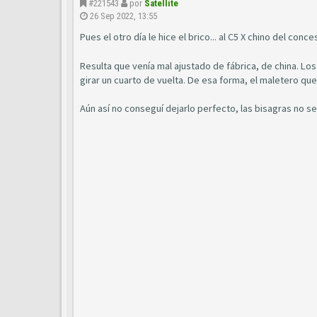
#221543
por
Satellite
26 Sep 2022, 13:55
Pues el otro día le hice el brico... al C5 X chino del conc
Resulta que venía mal ajustado de fábrica, de china. Lo
girar un cuarto de vuelta. De esa forma, el maletero qu
Aún así no conseguí dejarlo perfecto, las bisagras no se