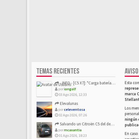
TEMAS RECIENTES
AVISO
Esta co
- INFO - [C5 X7]: "Carga batería o alimentación eléctri...
represe
por
iongolf
marca C
03 Ago 2026, 12:33
Stellan
Elevalunas
Los mens
por
celeventosa
personal
02 Ago 2026, 07:26
ningún 
Salvando un Citroën C5 del desguace: Presentación y seguimiento
publica
por
mcaxantia
En caso 
01 Ago 2026, 18:23