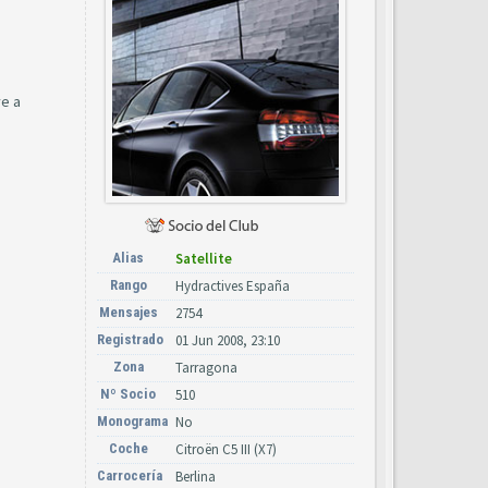
ve a
Alias
Satellite
Rango
Hydractives España
Mensajes
2754
Registrado
01 Jun 2008, 23:10
Zona
Tarragona
Nº Socio
510
Monograma
No
Coche
Citroën C5 III (X7)
Carrocería
Berlina