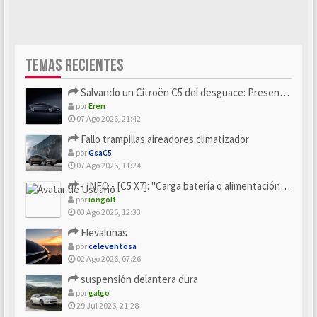
TEMAS RECIENTES
Salvando un Citroën C5 del desguace: Presentación y seguimiento
por
Eren
07 Ago 2026, 21:42
Fallo trampillas aireadores climatizador
por
GsaC5
07 Ago 2026, 11:24
- INFO - [C5 X7]: "Carga batería o alimentación eléctri...
por
iongolf
03 Ago 2026, 12:33
Elevalunas
por
celeventosa
02 Ago 2026, 07:26
suspensión delantera dura
por
galgo
29 Jul 2026, 21:28