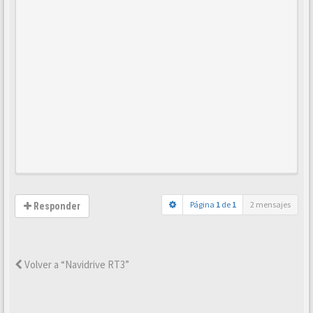
Página
1
de
1
2 mensajes
Responder
Volver a “Navidrive RT3”