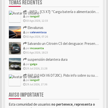
TEMAS RECIENTES
- INFO - [C5 X7]: "Carga batería o alimentación eléctri...
por
iongolf
03 Ago 2026, 12:33
Elevalunas
por
celeventosa
02 Ago 2026, 07:26
Salvando un Citroën C5 del desguace: Presentación y seguimiento
por
mcaxantia
01 Ago 2026, 18:23
suspensión delantera dura
por
galgo
29 Jul 2026, 21:28
FAP (3.0 HDi V6 DT20C). Pido info sobre su sustitución
por
iongolf
29 Jul 2026, 17:36
AVISO IMPORTANTE
Esta comunidad de usuarios
no pertenece, representa o