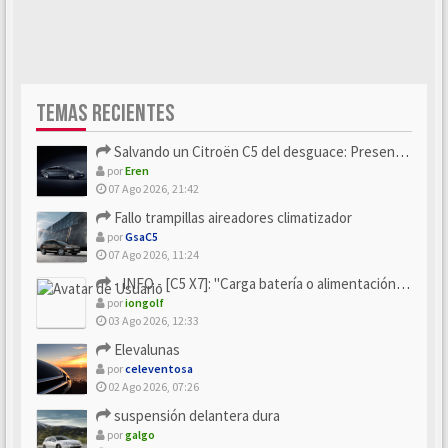
TEMAS RECIENTES
Salvando un Citroën C5 del desguace: Presentación y seguimiento
por
Eren
07 Ago 2026, 21:42
Fallo trampillas aireadores climatizador
por
GsaC5
07 Ago 2026, 11:24
- INFO - [C5 X7]: "Carga batería o alimentación eléctri...
por
iongolf
03 Ago 2026, 12:33
Elevalunas
por
celeventosa
02 Ago 2026, 07:26
suspensión delantera dura
por
galgo