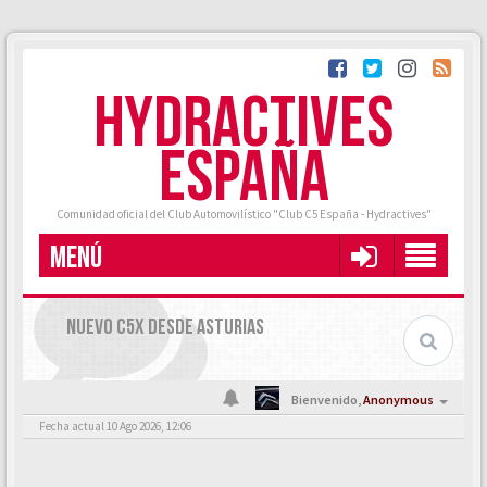
HYDRACTIVES
ESPAÑA
Comunidad oficial del Club Automovilístico "Club C5 España - Hydractives"
MENÚ
NUEVO C5X DESDE ASTURIAS
Bienvenido,
Anonymous
Fecha actual 10 Ago 2026, 12:06