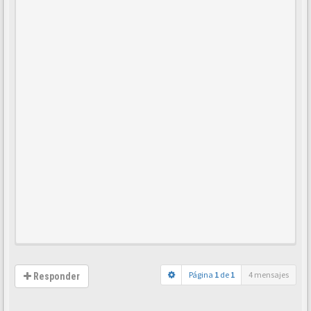
Página
1
de
1
4 mensajes
Responder