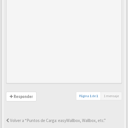
Página
1
de
1
1 mensaje
Responder
Volver a “Puntos de Carga: easyWallbox, Wallbox, etc.”