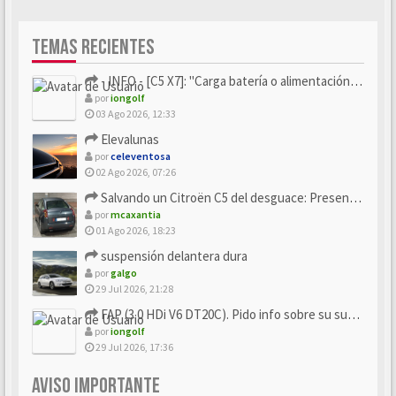
TEMAS RECIENTES
- INFO - [C5 X7]: "Carga batería o alimentación eléctri...
por
iongolf
03 Ago 2026, 12:33
Elevalunas
por
celeventosa
02 Ago 2026, 07:26
Salvando un Citroën C5 del desguace: Presentación y seguimiento
por
mcaxantia
01 Ago 2026, 18:23
suspensión delantera dura
por
galgo
29 Jul 2026, 21:28
FAP (3.0 HDi V6 DT20C). Pido info sobre su sustitución
por
iongolf
29 Jul 2026, 17:36
AVISO IMPORTANTE