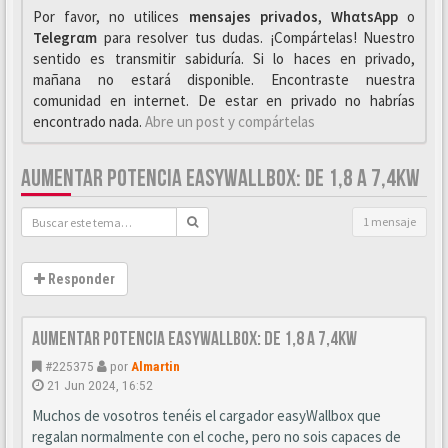
Por favor, no utilices
mensajes privados
,
WhαtsApp
o
Telegrαm
para resolver tus dudas. ¡Compártelas! Nuestro
sentido es transmitir sabiduría. Si lo haces en privado,
mañana no estará disponible. Encontraste nuestra
comunidad en internet. De estar en privado no habrías
encontrado nada.
Abre un post y compártelas
AUMENTAR POTENCIA EASYWALLBOX: DE 1,8 A 7,4KW
1 mensaje
Responder
Aumentar potencia easyWallbox: De 1,8 a 7,4kw
#225375
por
Almartin
21 Jun 2024, 16:52
Muchos de vosotros tenéis el cargador easyWallbox que
regalan normalmente con el coche, pero no sois capaces de