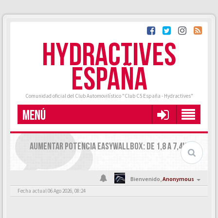
HYDRACTIVES
ESPAÑA
Comunidad oficial del Club Automovilístico "Club C5 España - Hydractives"
MENÚ
AUMENTAR POTENCIA EASYWALLBOX: DE 1,8 A 7,4KW
Bienvenido,
Anonymous
Fecha actual 06 Ago 2026, 08:24