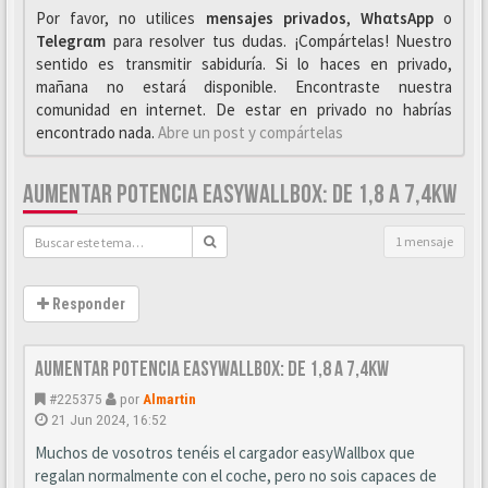
Por favor, no utilices
mensajes privados
,
WhαtsApp
o
Telegrαm
para resolver tus dudas. ¡Compártelas! Nuestro
sentido es transmitir sabiduría. Si lo haces en privado,
mañana no estará disponible. Encontraste nuestra
comunidad en internet. De estar en privado no habrías
encontrado nada.
Abre un post y compártelas
AUMENTAR POTENCIA EASYWALLBOX: DE 1,8 A 7,4KW
1 mensaje
Responder
Aumentar potencia easyWallbox: De 1,8 a 7,4kw
#225375
por
Almartin
21 Jun 2024, 16:52
Muchos de vosotros tenéis el cargador easyWallbox que
regalan normalmente con el coche, pero no sois capaces de