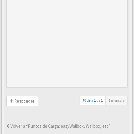
Página
1
de
1
1 mensaje
Responder
Volver a “Puntos de Carga: easyWallbox, Wallbox, etc.”