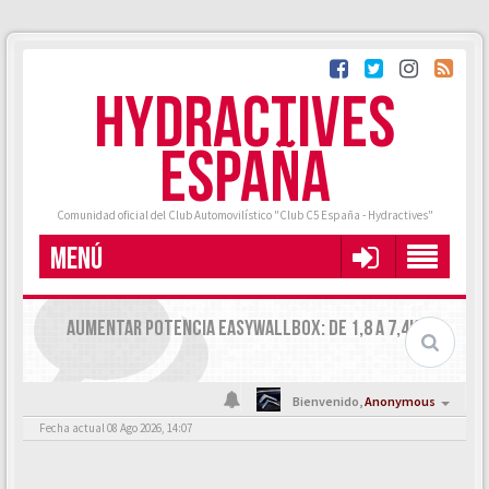
HYDRACTIVES
ESPAÑA
Comunidad oficial del Club Automovilístico "Club C5 España - Hydractives"
MENÚ
AUMENTAR POTENCIA EASYWALLBOX: DE 1,8 A 7,4KW
Bienvenido,
Anonymous
Fecha actual 08 Ago 2026, 14:07