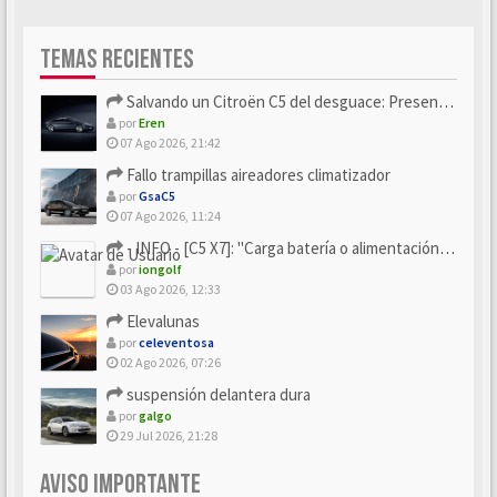
TEMAS RECIENTES
Salvando un Citroën C5 del desguace: Presentación y seguimiento
por
Eren
07 Ago 2026, 21:42
Fallo trampillas aireadores climatizador
por
GsaC5
07 Ago 2026, 11:24
- INFO - [C5 X7]: "Carga batería o alimentación eléctri...
por
iongolf
03 Ago 2026, 12:33
Elevalunas
por
celeventosa
02 Ago 2026, 07:26
suspensión delantera dura
por
galgo
29 Jul 2026, 21:28
AVISO IMPORTANTE