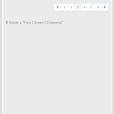
1
2
3
4
5
6
Volver a “Foro Citroën C6 General.”