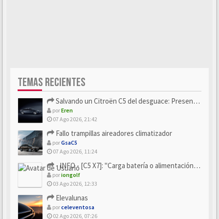
TEMAS RECIENTES
Salvando un Citroën C5 del desguace: Presentación y seguimiento
por
Eren
07 Ago 2026, 21:42
Fallo trampillas aireadores climatizador
por
GsaC5
07 Ago 2026, 11:24
- INFO - [C5 X7]: "Carga batería o alimentación eléctri...
por
iongolf
03 Ago 2026, 12:33
Elevalunas
por
celeventosa
02 Ago 2026, 07:26