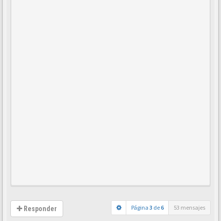
Página
3
de
6
53 mensajes
Responder