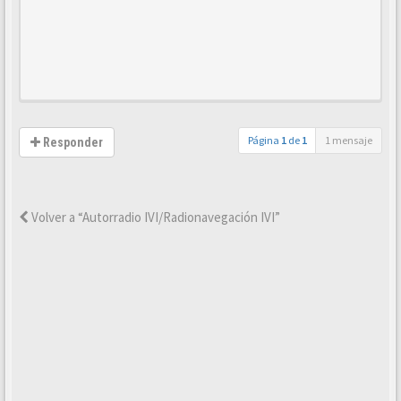
Página
1
de
1
1 mensaje
Responder
Volver a “Autorradio IVI/Radionavegación IVI”