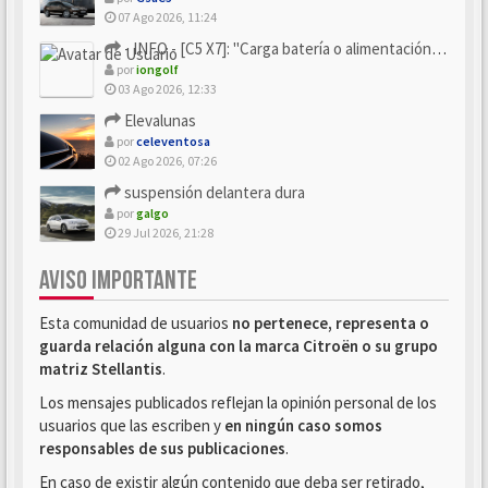
07 Ago 2026, 11:24
- INFO - [C5 X7]: "Carga batería o alimentación eléctri...
por
iongolf
03 Ago 2026, 12:33
Elevalunas
por
celeventosa
02 Ago 2026, 07:26
suspensión delantera dura
por
galgo
29 Jul 2026, 21:28
AVISO IMPORTANTE
Esta comunidad de usuarios
no pertenece, representa o
guarda relación alguna con la marca Citroën o su grupo
matriz Stellantis
.
Los mensajes publicados reflejan la opinión personal de los
usuarios que las escriben y
en ningún caso somos
responsables de sus publicaciones
.
En caso de existir algún contenido que deba ser retirado,