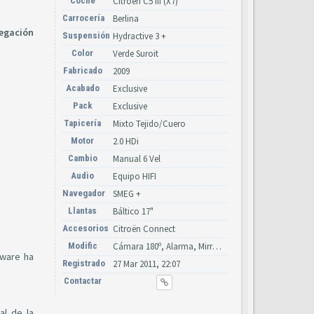
Coche
Citroën C5 III (X7)
Carrocería
Berlina
vegación
Suspensión
Hydractive 3 +
Color
Verde Suroit
Fabricado
2009
Acabado
Exclusive
Pack
Exclusive
Tapicería
Mixto Tejido/Cuero
Motor
2.0 HDi
Cambio
Manual 6 Vel
Audio
Equipo HIFI
Navegador
SMEG +
Llantas
Báltico 17"
Accesorios
Citroën Connect
Modific
Cámara 180º, Alarma, Mirror Screen, Bi-Xenón + LED
tware ha
Registrado
27 Mar 2011, 22:07
Contactar
al de la