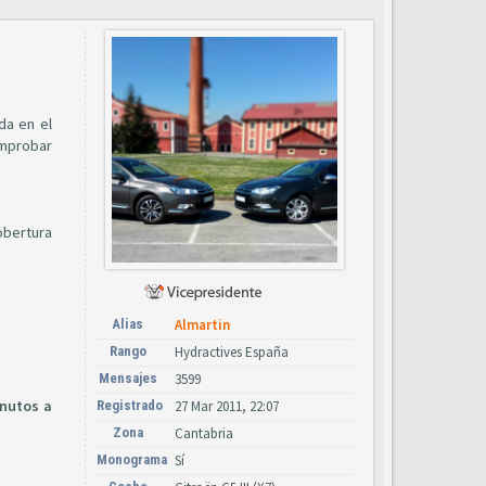
da en el
omprobar
obertura
Alias
Almartin
Rango
Hydractives España
Mensajes
3599
inutos a
Registrado
27 Mar 2011, 22:07
Zona
Cantabria
Monograma
Sí