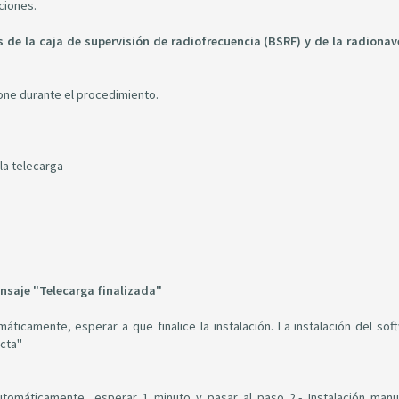
ciones.
s de la caja de supervisión de radiofrecuencia (BSRF) y de la radiona
ione durante el procedimiento.
la telecarga
nsaje "Telecarga finalizada"
máticamente, esperar a que finalice la instalación. La instalación del sof
ecta"
utomáticamente, esperar 1 minuto y pasar al paso 2.- Instalación manu