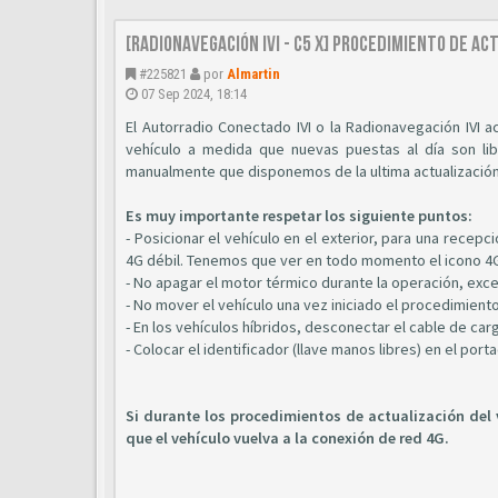
[Radionavegación IVI - C5 X] Procedimiento de a
#225821
por
Almartin
07 Sep 2024, 18:14
El Autorradio Conectado IVI o la Radionavegación IVI 
vehículo a medida que nuevas puestas al día son li
manualmente que disponemos de la ultima actualización 
Es muy importante respetar los siguiente puntos:
- Posicionar el vehículo en el exterior, para una rece
4G débil. Tenemos que ver en todo momento el icono 4G
- No apagar el motor térmico durante la operación, exce
- No mover el vehículo una vez iniciado el procedimiento
- En los vehículos híbridos, desconectar el cable de car
- Colocar el identificador (llave manos libres) en el port
Si durante los procedimientos de actualización del 
que el vehículo vuelva a la conexión de red 4G.