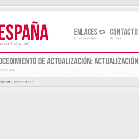
 ESPAÑA
ENLACES
CONTACTO
Links de interés
Canales
España - Hydractives"
PROCEDIMIENTO DE ACTUALIZACIÓN: ACTUALIZACIÓ
y TomTom
ión IVI
« Usted esta aquí