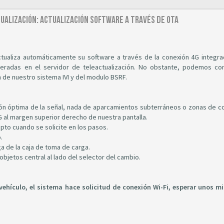
ctualización: Actualización software a través de OTA
actualiza automáticamente su software a través de la conexión 4G integra
beradas en el servidor de teleactualización. No obstante, podemos c
de nuestro sistema IVI y del modulo BSRF.
pción óptima de la señal, nada de aparcamientos subterráneos o zonas de c
 al margen superior derecho de nuestra pantalla.
pto cuando se solicite en los pasos.
.
ga de la caja de toma de carga.
aobjetos central al lado del selector del cambio.
vehículo, el sistema hace solicitud de conexión Wi-Fi, esperar unos m