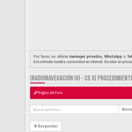
Por favor, no utilices
mensajes privados
,
WhαtsApp
o
Te
Encontraste nuestra comunidad en internet. De estar en priv
[RADIONAVEGACIÓN IVI - C5 X] PROCEDIMIEN
Reglas del Foro
Busca
Responder