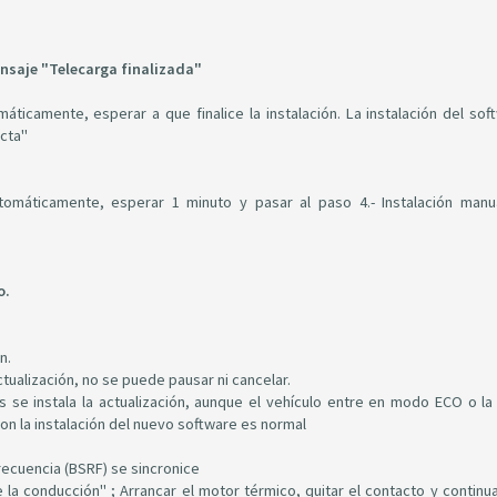
nsaje "Telecarga finalizada"
máticamente, esperar a que finalice la instalación. La instalación del sof
ecta"
tomáticamente, esperar 1 minuto y pasar al paso 4.- Instalación manu
o.
n.
ctualización, no se puede pausar ni cancelar.
s se instala la actualización, aunque el vehículo entre en modo ECO o la 
on la instalación del nuevo software es normal
frecuencia (BSRF) se sincronice
 la conducción" ; Arrancar el motor térmico, quitar el contacto y continua