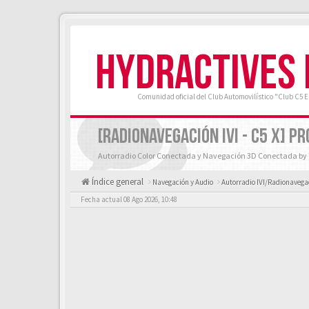
HYDRACTIVES
Comunidad oficial del Club Automovilístico "Club C5 
[RADIONAVEGACIÓN IVI - C5 X] 
Autorradio Color Conectada y Navegación 3D Conectada b
Índice general
Navegación y Audio
Autorradio IVI/Radionavegac
Fecha actual 08 Ago 2026, 10:48