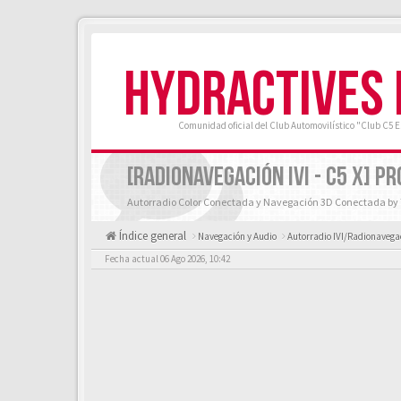
HYDRACTIVES
Comunidad oficial del Club Automovilístico "Club C5 
[RADIONAVEGACIÓN IVI - C5 X] 
Autorradio Color Conectada y Navegación 3D Conectada b
Índice general
Navegación y Audio
Autorradio IVI/Radionavegac
Fecha actual 06 Ago 2026, 10:42