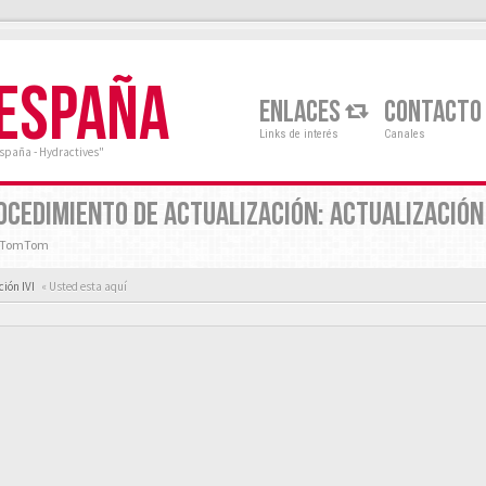
 ESPAÑA
ENLACES
CONTACTO
Links de interés
Canales
España - Hydractives"
PROCEDIMIENTO DE ACTUALIZACIÓN: ACTUALIZACIÓ
y TomTom
ión IVI
« Usted esta aquí