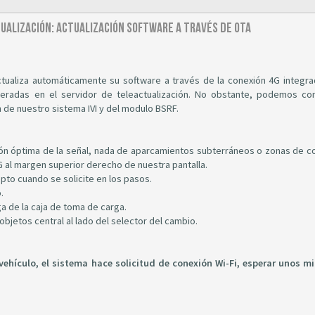
ctualización: Actualización software a través de OTA
actualiza automáticamente su software a través de la conexión 4G integra
beradas en el servidor de teleactualización. No obstante, podemos c
de nuestro sistema IVI y del modulo BSRF.
pción óptima de la señal, nada de aparcamientos subterráneos o zonas de c
 al margen superior derecho de nuestra pantalla.
pto cuando se solicite en los pasos.
.
ga de la caja de toma de carga.
aobjetos central al lado del selector del cambio.
vehículo, el sistema hace solicitud de conexión Wi-Fi, esperar unos m