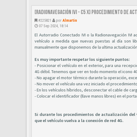
[Radionavegación IVI - C5 X] Procedimiento de a
#225821
por
Almartin
07 Sep 2024, 18:14
El Autorradio Conectado IVI o la Radionavegación IVI 
vehículo a medida que nuevas puestas al día son li
manualmente que disponemos de la ultima actualización 
Es muy importante respetar los siguiente puntos:
- Posicionar el vehículo en el exterior, para una rece
4G débil. Tenemos que ver en todo momento el icono 4G
- No apagar el motor térmico durante la operación, exce
- No mover el vehículo una vez iniciado el procedimiento
- En los vehículos híbridos, desconectar el cable de car
- Colocar el identificador (llave manos libres) en el port
Si durante los procedimientos de actualización del 
que el vehículo vuelva a la conexión de red 4G.