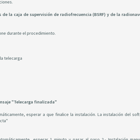
ciones.
s de la caja de supervisión de radiofrecuencia (BSRF) y de la radiona
ione durante el procedimiento.
la telecarga
nsaje "Telecarga finalizada"
máticamente, esperar a que finalice la instalación. La instalación del sof
ecta"
utomáticamente, esperar 1 minuto y pasar al paso 2.- Instalación manu