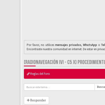
Por favor, no utilices
mensajes privados
,
WhαtsApp
o
Te
Encontraste nuestra comunidad en internet. De estar en priv
[RADIONAVEGACIÓN IVI - C5 X] PROCEDIMIEN
Reglas del Foro
Busca
Responder