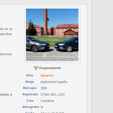
da en el
omprobar
obertura
Alias
Almartin
Rango
Hydractives España
Mensajes
3599
inutos a
Registrado
27 Mar 2011, 22:07
Zona
Cantabria
Monograma
Sí