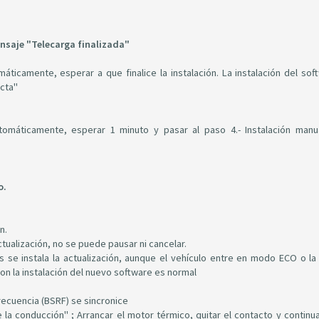
nsaje "Telecarga finalizada"
máticamente, esperar a que finalice la instalación. La instalación del sof
ecta"
tomáticamente, esperar 1 minuto y pasar al paso 4.- Instalación manu
o.
n.
ctualización, no se puede pausar ni cancelar.
s se instala la actualización, aunque el vehículo entre en modo ECO o la 
on la instalación del nuevo software es normal
frecuencia (BSRF) se sincronice
 la conducción" ; Arrancar el motor térmico, quitar el contacto y continua