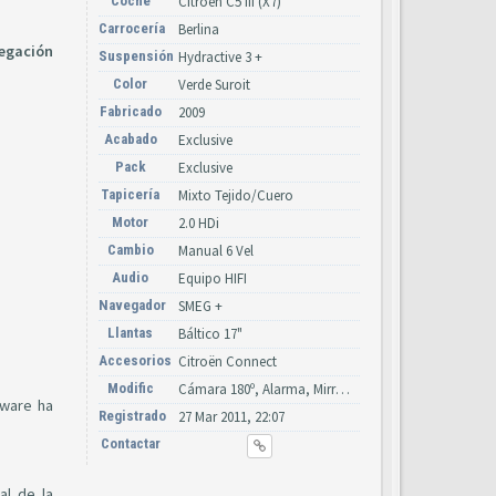
Coche
Citroën C5 III (X7)
Carrocería
Berlina
vegación
Suspensión
Hydractive 3 +
Color
Verde Suroit
Fabricado
2009
Acabado
Exclusive
Pack
Exclusive
Tapicería
Mixto Tejido/Cuero
Motor
2.0 HDi
Cambio
Manual 6 Vel
Audio
Equipo HIFI
Navegador
SMEG +
Llantas
Báltico 17"
Accesorios
Citroën Connect
Modific
Cámara 180º, Alarma, Mirror Screen, Bi-Xenón + LED
tware ha
Registrado
27 Mar 2011, 22:07
Contactar
al de la