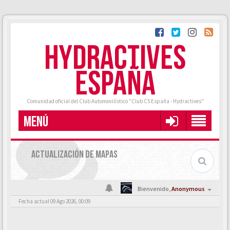
HYDRACTIVES
ESPAÑA
Comunidad oficial del Club Automovilístico "Club C5 España - Hydractives"
MENÚ
ACTUALIZACIÓN DE MAPAS
Bienvenido,
Anonymous
Fecha actual 09 Ago 2026, 00:09