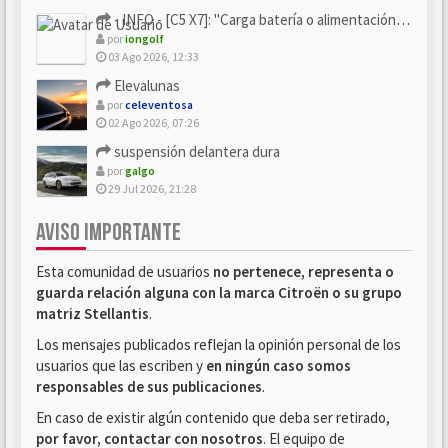
- INFO - [C5 X7]: "Carga batería o alimentación eléctri...
por
iongolf
03 Ago 2026, 12:33
Elevalunas
por
celeventosa
02 Ago 2026, 07:26
suspensión delantera dura
por
galgo
29 Jul 2026, 21:28
AVISO IMPORTANTE
Esta comunidad de usuarios
no pertenece, representa o
guarda relación alguna con la marca Citroën o su grupo
matriz Stellantis
.
Los mensajes publicados reflejan la opinión personal de los
usuarios que las escriben y
en ningún caso somos
responsables de sus publicaciones
.
En caso de existir algún contenido que deba ser retirado,
por favor, contactar con nosotros
. El equipo de