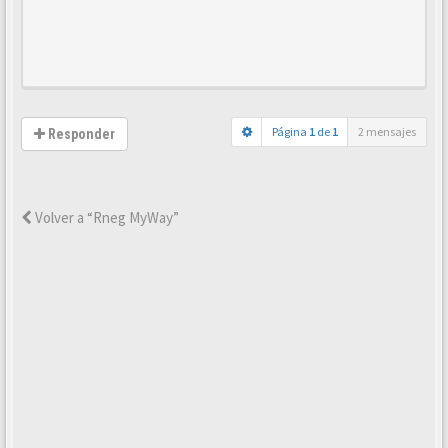
Página
1
de
1
2 mensajes
Responder
Volver a “Rneg MyWay”