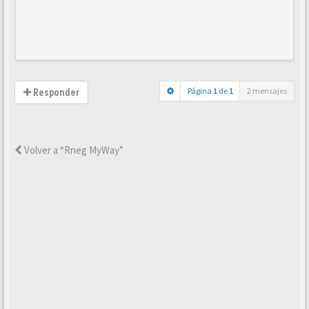
Página
1
de
1
2 mensajes
Responder
Volver a “Rneg MyWay”