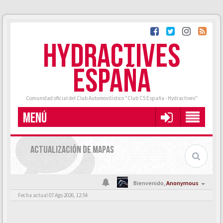
HYDRACTIVES
ESPAÑA
Comunidad oficial del Club Automovilístico "Club C5 España - Hydractives"
MENÚ
ACTUALIZACIÓN DE MAPAS
Bienvenido,
Anonymous
Fecha actual 07 Ago 2026, 12:54