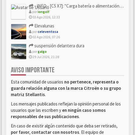
- INFO - [C5 X7]: "Carga batería o alimentación eléctri...
por
iongolf
03 Ago 2026, 12:33
Elevalunas
por
celeventosa
02 Ago 2026, 07:26
suspensión delantera dura
por
galgo
29 Jul 2026, 21:28
AVISO IMPORTANTE
Esta comunidad de usuarios
no pertenece, representa o
guarda relación alguna con la marca Citroën o su grupo
matriz Stellantis
.
Los mensajes publicados reflejan la opinión personal de los
usuarios que las escriben y
en ningún caso somos
responsables de sus publicaciones
.
En caso de existir algún contenido que deba ser retirado,
por favor, contactar con nosotros
. El equipo de