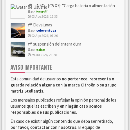
- INFO - [C5 X7]: "Carga batería o alimentación eléctri...
por
iongolf
03 Ago 2026, 12:33
Elevalunas
por
celeventosa
02 Ago 2026, 07:26
suspensión delantera dura
por
galgo
29 Jul 2026, 21:28
AVISO IMPORTANTE
Esta comunidad de usuarios
no pertenece, representa o
guarda relación alguna con la marca Citroën o su grupo
matriz Stellantis
.
Los mensajes publicados reflejan la opinión personal de los
usuarios que las escriben y
en ningún caso somos
responsables de sus publicaciones
.
En caso de existir algún contenido que deba ser retirado,
por favor, contactar con nosotros
. El equipo de