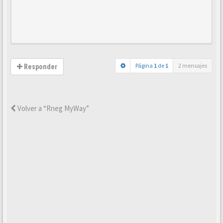
Página
1
de
1
2 mensajes
Responder
Volver a “Rneg MyWay”