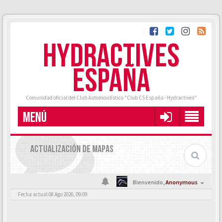
HYDRACTIVES
ESPAÑA
Comunidad oficial del Club Automovilístico "Club C5 España - Hydractives"
MENÚ
ACTUALIZACIÓN DE MAPAS
Bienvenido,
Anonymous
Fecha actual 08 Ago 2026, 09:09