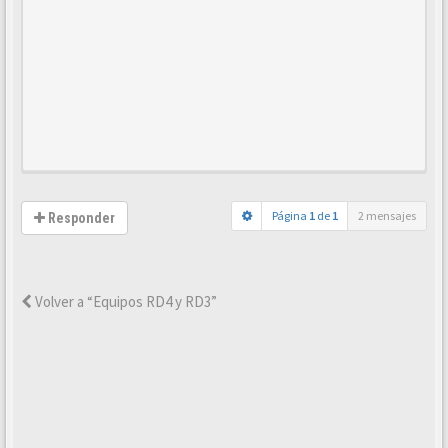
Página
1
de
1
2 mensajes
Responder
Volver a “Equipos RD4 y RD3”