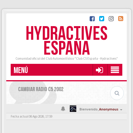
HYDRACTIVES
ESPAÑA
Comunidad oficial del Club Automovilístico "Club C5 España - Hydractives"
MENÚ
CAMBIAR RADIO C5 2002
Bienvenido,
Anonymous
Fecha actual 06 Ago 2026, 17:59