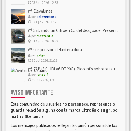
03 Ago 2026, 12:33
Elevalunas
por
celeventosa
02 Ago 2026, 07:26
Salvando un Citroën C5 del desguace: Presentación y seguimiento
por
mcaxantia
01 Ago 2026, 18:23
suspensión delantera dura
por
galgo
29 Jul 2026, 21:28
FAP (3.0 HDi V6 DT20C). Pido info sobre su sustitución
por
iongolf
29 Jul 2026, 17:36
AVISO IMPORTANTE
Esta comunidad de usuarios
no pertenece, representa o
guarda relación alguna con la marca Citroën o su grupo
matriz Stellantis
.
Los mensajes publicados reflejan la opinión personal de los