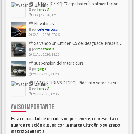
- INFO - [C5 X7]: "Carga batería o alimentación eléctri...
por
iongolf
03 Ago 2026, 12:33
Elevalunas
por
celeventosa
02 Ago 2026, 07:26
Salvando un Citroën C5 del desguace: Presentación y seguimiento
por
mcaxantia
01 Ago 2026, 18:23
suspensión delantera dura
por
galgo
29 Jul 2026, 21:28
FAP (3.0 HDi V6 DT20C). Pido info sobre su sustitución
por
iongolf
29 Jul 2026, 17:36
AVISO IMPORTANTE
Esta comunidad de usuarios
no pertenece, representa o
guarda relación alguna con la marca Citroën o su grupo
matriz Stellantis
.