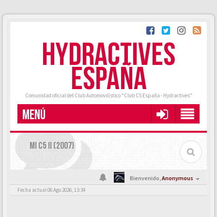
HYDRACTIVES
ESPAÑA
Comunidad oficial del Club Automovilístico "Club C5 España - Hydractives"
MENÚ
MI C5 II (2007)
Bienvenido,
Anonymous
Fecha actual 06 Ago 2026, 13:34