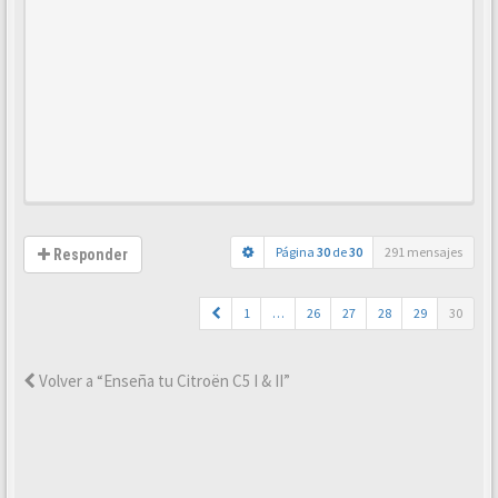
Página
30
de
30
291 mensajes
Responder
1
…
26
27
28
29
30
Volver a “Enseña tu Citroën C5 I & II”