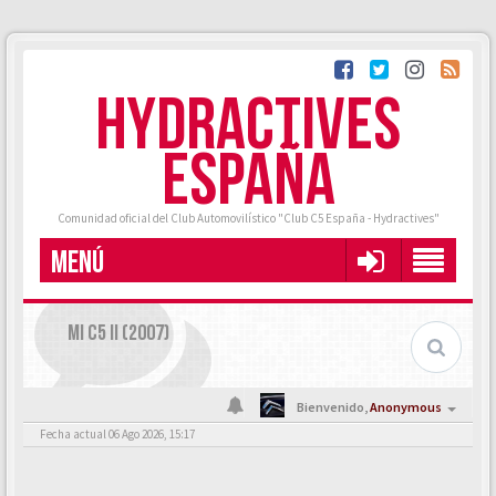
HYDRACTIVES
ESPAÑA
Comunidad oficial del Club Automovilístico "Club C5 España - Hydractives"
MENÚ
MI C5 II (2007)
Bienvenido,
Anonymous
Fecha actual 06 Ago 2026, 15:17