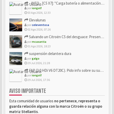
- INFO - [C5 X7]: "Carga batería o alimentación eléctri...
por
iongolf
03 Ago 2026, 12:33
Elevalunas
por
celeventosa
02 Ago 2026, 07:26
Salvando un Citroën C5 del desguace: Presentación y seguimiento
por
mcaxantia
01 Ago 2026, 18:23
suspensión delantera dura
por
galgo
29 Jul 2026, 21:28
FAP (3.0 HDi V6 DT20C). Pido info sobre su sustitución
por
iongolf
29 Jul 2026, 17:36
AVISO IMPORTANTE
Esta comunidad de usuarios
no pertenece, representa o
guarda relación alguna con la marca Citroën o su grupo
matriz Stellantis
.