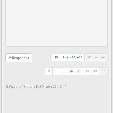
Página
30
de
30
291 mensajes
Responder
1
…
26
27
28
29
30
Volver a “Enseña tu Citroën C5 I & II”