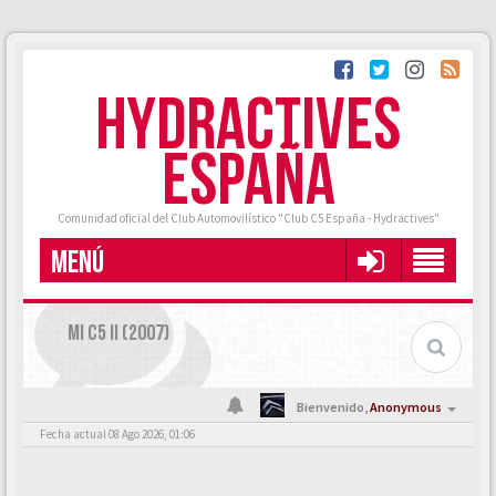
HYDRACTIVES
ESPAÑA
Comunidad oficial del Club Automovilístico "Club C5 España - Hydractives"
MENÚ
MI C5 II (2007)
Bienvenido,
Anonymous
Fecha actual 08 Ago 2026, 01:06