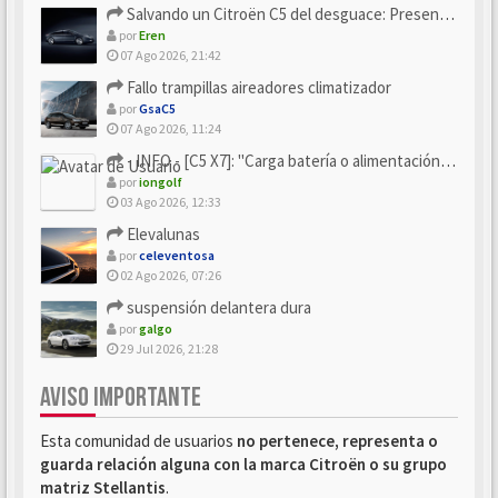
Salvando un Citroën C5 del desguace: Presentación y seguimiento
por
Eren
07 Ago 2026, 21:42
Fallo trampillas aireadores climatizador
por
GsaC5
07 Ago 2026, 11:24
- INFO - [C5 X7]: "Carga batería o alimentación eléctri...
por
iongolf
03 Ago 2026, 12:33
Elevalunas
por
celeventosa
02 Ago 2026, 07:26
suspensión delantera dura
por
galgo
29 Jul 2026, 21:28
AVISO IMPORTANTE
Esta comunidad de usuarios
no pertenece, representa o
guarda relación alguna con la marca Citroën o su grupo
matriz Stellantis
.