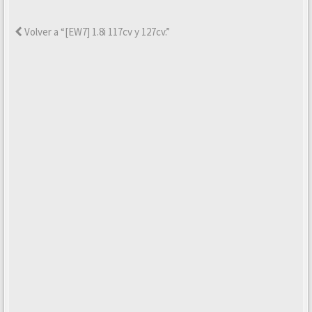
Volver a “[EW7] 1.8i 117cv y 127cv.”