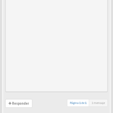
Página
1
de
1
1 mensaje
Responder