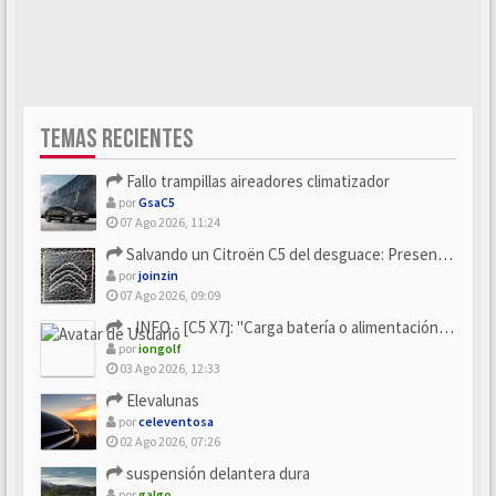
TEMAS RECIENTES
Fallo trampillas aireadores climatizador
por
GsaC5
07 Ago 2026, 11:24
Salvando un Citroën C5 del desguace: Presentación y seguimiento
por
joinzin
07 Ago 2026, 09:09
- INFO - [C5 X7]: "Carga batería o alimentación eléctri...
por
iongolf
03 Ago 2026, 12:33
Elevalunas
por
celeventosa
02 Ago 2026, 07:26
suspensión delantera dura
por
galgo