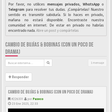
Por favor, no utilices
mensajes privados
,
WhαtsApp
o
Telegrαm
para resolver tus dudas. ¡Compártelas! Nuestro
sentido es transmitir sabiduría. Si lo haces en privado,
mañana no estará disponible. Encontraste nuestra
comunidad en internet. De estar en privado no habrías
encontrado nada.
Abre un post y compártelas
CAMBIO DE BUJÍAS & BOBINAS (CON UN POCO DE
DRAMA)
1 mensaje
Responder
Cambio de Bujías & Bobinas (Con un poco de Drama)
#226331
por
Paxeco
23 Ene 2025, 22:33