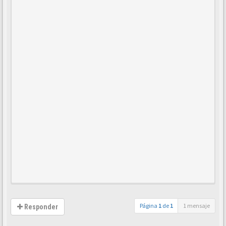
Página
1
de
1
1 mensaje
Responder