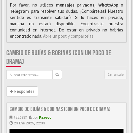
Por favor, no utilices
mensajes privados
,
WhαtsApp
o
Telegrαm
para resolver tus dudas. ¡Compártelas! Nuestro
sentido es transmitir sabiduría. Si lo haces en privado,
mañana no estará disponible. Encontraste nuestra
comunidad en internet. De estar en privado no habrías
encontrado nada.
Abre un post y compártelas
CAMBIO DE BUJÍAS & BOBINAS (CON UN POCO DE
DRAMA)
1 mensaje
Responder
Cambio de Bujías & Bobinas (Con un poco de Drama)
#226331
por
Paxeco
23 Ene 2025, 22:33