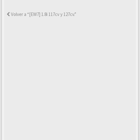
Volver a “[EW7] 1.8i 117cv y 127cv.”