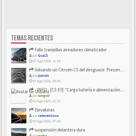
TEMAS RECIENTES
Fallo trampillas aireadores climatizador
por
GsaC5
07 Ago 2026, 11:24
Salvando un Citroën C5 del desguace: Presentación y seguimiento
por
joinzin
07 Ago 2026, 09:09
- INFO - [C5 X7]: "Carga batería o alimentación eléctri...
por
iongolf
03 Ago 2026, 12:33
Elevalunas
por
celeventosa
02 Ago 2026, 07:26
suspensión delantera dura
por
galgo