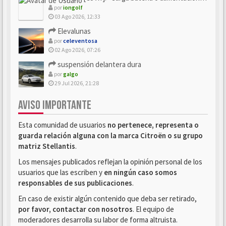
por
iongolf
03 Ago 2026, 12:33
Elevalunas
por
celeventosa
02 Ago 2026, 07:26
suspensión delantera dura
por
galgo
29 Jul 2026, 21:28
AVISO IMPORTANTE
Esta comunidad de usuarios
no pertenece, representa o
guarda relación alguna con la marca Citroën o su grupo
matriz Stellantis
.
Los mensajes publicados reflejan la opinión personal de los
usuarios que las escriben y
en ningún caso somos
responsables de sus publicaciones
.
En caso de existir algún contenido que deba ser retirado,
por favor, contactar con nosotros
. El equipo de
moderadores desarrolla su labor de forma altruista.