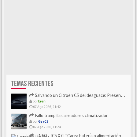
TEMAS RECIENTES
Salvando un Citroën C5 del desguace: Presentación y seguimiento
por
Eren
07 Ago 2026, 21:42
Fallo trampillas aireadores climatizador
por
GsaC5
07 Ago 2026, 11:24
- INFO - [C5 X7]: "Carga batería o alimentación eléctri...