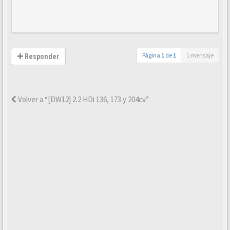
Página
1
de
1
1 mensaje
Responder
Volver a “[DW12] 2.2 HDi 136, 173 y 204cv.”