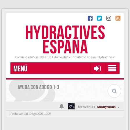
HYDRACTIVES
ESPAÑA
Comunidad oficial del Club Automovilístico "Club C5 España - Hydractives"
MENÚ
AYUDA CON ADDGO 1-3
Bienvenido,
Anonymous
Fecha actual 10 Ago 2026, 10:25