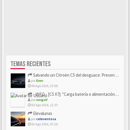
TEMAS RECIENTES
Salvando un Citroën C5 del desguace: Presentación y seguimiento
por
Eren
06 Ago 2026, 23:00
- INFO - [C5 X7]: "Carga batería o alimentación eléctri...
por
iongolf
03 Ago 2026, 12:33
Elevalunas
por
celeventosa
02 Ago 2026, 07:26