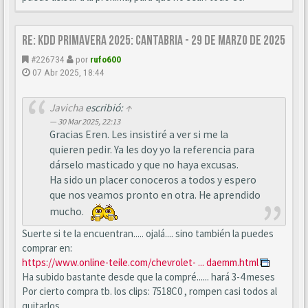
Re: KDD Primavera 2025: Cantabria - 29 de Marzo de 2025
#226734
por
rufo600
07 Abr 2025, 18:44
Javicha
escribió:
↑
30 Mar 2025, 22:13
Gracias Eren. Les insistiré a ver si me la
quieren pedir. Ya les doy yo la referencia para
dárselo masticado y que no haya excusas.
Ha sido un placer conoceros a todos y espero
que nos veamos pronto en otra. He aprendido
mucho.
Suerte si te la encuentran..... ojalá.... sino también la puedes
comprar en:
https://www.online-teile.com/chevrolet- ... daemm.html
Ha subido bastante desde que la compré...... hará 3-4 meses
Por cierto compra tb. los clips: 7518C0 , rompen casi todos al
quitarlos