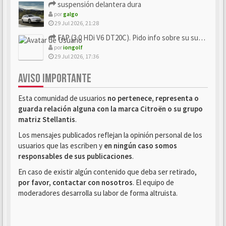
suspensión delantera dura
por
galgo
29 Jul 2026, 21:28
FAP (3.0 HDi V6 DT20C). Pido info sobre su sustitución
por
iongolf
29 Jul 2026, 17:36
AVISO IMPORTANTE
Esta comunidad de usuarios
no pertenece, representa o
guarda relación alguna con la marca Citroën o su grupo
matriz Stellantis
.
Los mensajes publicados reflejan la opinión personal de los
usuarios que las escriben y
en ningún caso somos
responsables de sus publicaciones
.
En caso de existir algún contenido que deba ser retirado,
por favor, contactar con nosotros
. El equipo de
moderadores desarrolla su labor de forma altruista.