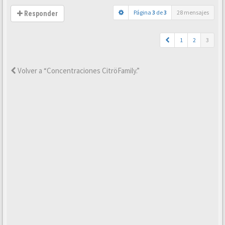
Página
3
de
3
28 mensajes
Responder
1
2
3
Volver a “Concentraciones CitröFamily.”