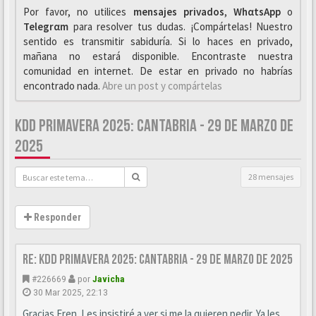
Por favor, no utilices
mensajes privados
,
WhαtsApp
o
Telegrαm
para resolver tus dudas. ¡Compártelas! Nuestro
sentido es transmitir sabiduría. Si lo haces en privado,
mañana no estará disponible. Encontraste nuestra
comunidad en internet. De estar en privado no habrías
encontrado nada.
Abre un post y compártelas
KDD PRIMAVERA 2025: CANTABRIA - 29 DE MARZO DE
2025
28 mensajes
Responder
Re: KDD Primavera 2025: Cantabria - 29 de Marzo de 2025
#226669
por
Javicha
30 Mar 2025, 22:13
Gracias Eren. Les insistiré a ver si me la quieren pedir. Ya les