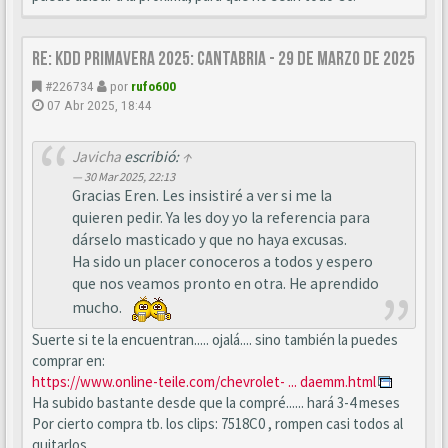
Re: KDD Primavera 2025: Cantabria - 29 de Marzo de 2025
#226734
por
rufo600
07 Abr 2025, 18:44
Javicha
escribió:
↑
30 Mar 2025, 22:13
Gracias Eren. Les insistiré a ver si me la
quieren pedir. Ya les doy yo la referencia para
dárselo masticado y que no haya excusas.
Ha sido un placer conoceros a todos y espero
que nos veamos pronto en otra. He aprendido
mucho.
Suerte si te la encuentran..... ojalá.... sino también la puedes
comprar en:
https://www.online-teile.com/chevrolet- ... daemm.html
Ha subido bastante desde que la compré...... hará 3-4 meses
Por cierto compra tb. los clips: 7518C0 , rompen casi todos al
quitarlos