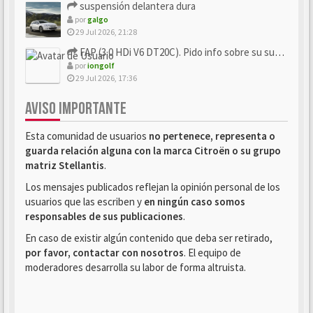
suspensión delantera dura
por
galgo
29 Jul 2026, 21:28
FAP (3.0 HDi V6 DT20C). Pido info sobre su sustitución
por
iongolf
29 Jul 2026, 17:36
AVISO IMPORTANTE
Esta comunidad de usuarios
no pertenece, representa o
guarda relación alguna con la marca Citroën o su grupo
matriz Stellantis
.
Los mensajes publicados reflejan la opinión personal de los
usuarios que las escriben y
en ningún caso somos
responsables de sus publicaciones
.
En caso de existir algún contenido que deba ser retirado,
por favor, contactar con nosotros
. El equipo de
moderadores desarrolla su labor de forma altruista.