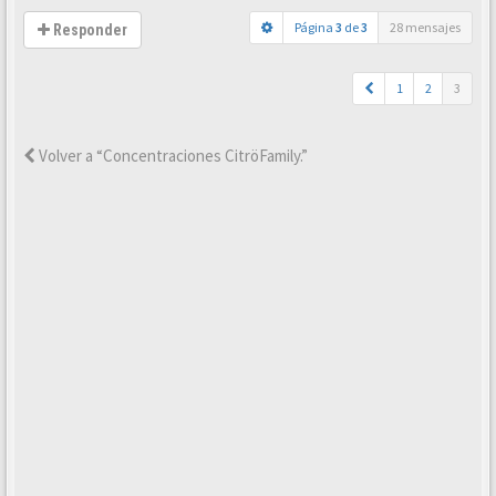
Página
3
de
3
28 mensajes
Responder
1
2
3
Volver a “Concentraciones CitröFamily.”