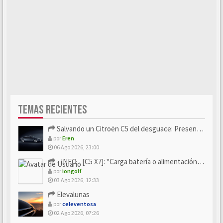
TEMAS RECIENTES
Salvando un Citroën C5 del desguace: Presentación y seguimiento
por
Eren
06 Ago 2026, 23:00
- INFO - [C5 X7]: "Carga batería o alimentación eléctri...
por
iongolf
03 Ago 2026, 12:33
Elevalunas
por
celeventosa
02 Ago 2026, 07:26