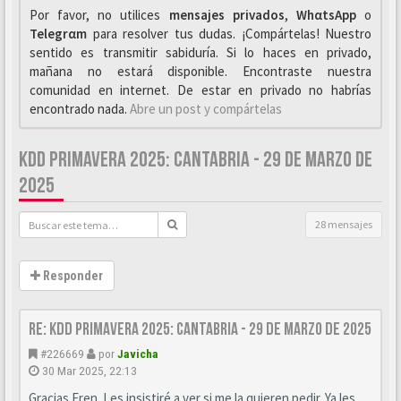
Por favor, no utilices
mensajes privados
,
WhαtsApp
o
Telegrαm
para resolver tus dudas. ¡Compártelas! Nuestro
sentido es transmitir sabiduría. Si lo haces en privado,
mañana no estará disponible. Encontraste nuestra
comunidad en internet. De estar en privado no habrías
encontrado nada.
Abre un post y compártelas
KDD PRIMAVERA 2025: CANTABRIA - 29 DE MARZO DE
2025
28 mensajes
Responder
Re: KDD Primavera 2025: Cantabria - 29 de Marzo de 2025
#226669
por
Javicha
30 Mar 2025, 22:13
Gracias Eren. Les insistiré a ver si me la quieren pedir. Ya les