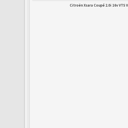
Citroën Xsara Coupé 2.0i 16v VTS V