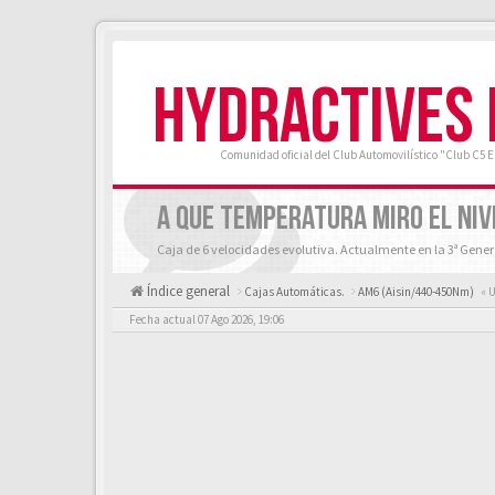
HYDRACTIVES
Comunidad oficial del Club Automovilístico "Club C5 
A QUE TEMPERATURA MIRO EL NIV
Caja de 6 velocidades evolutiva. Actualmente en la 3ª Generació
Índice general
Cajas Automáticas.
AM6 (Aisin/440-450Nm)
« U
Fecha actual 07 Ago 2026, 19:06