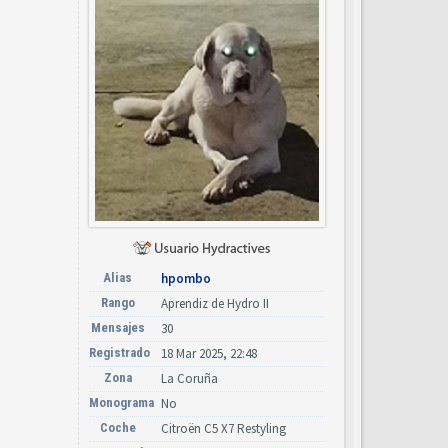
Alias
hpombo
Rango
Aprendiz de Hydro II
Mensajes
30
Registrado
18 Mar 2025, 22:48
Zona
La Coruña
Monograma
No
Coche
Citroën C5 X7 Restyling