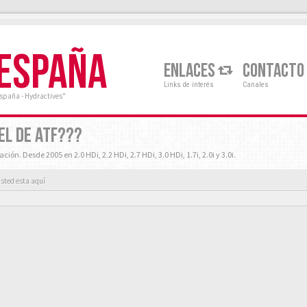
 ESPAÑA
ENLACES
CONTACTO
Links de interés
Canales
España - Hydractives"
EL DE ATF???
n. Desde 2005 en 2.0 HDi, 2.2 HDi, 2.7 HDi, 3.0 HDi, 1.7i, 2.0i y 3.0i.
sted esta aquí