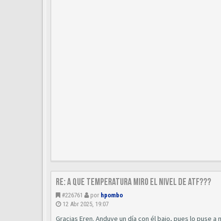
Re: A que temperatura miro el nivel de ATF???
#226761
por
hpombo
12 Abr 2025, 19:07
Gracias Eren. Anduve un día con él bajo, pues lo puse a