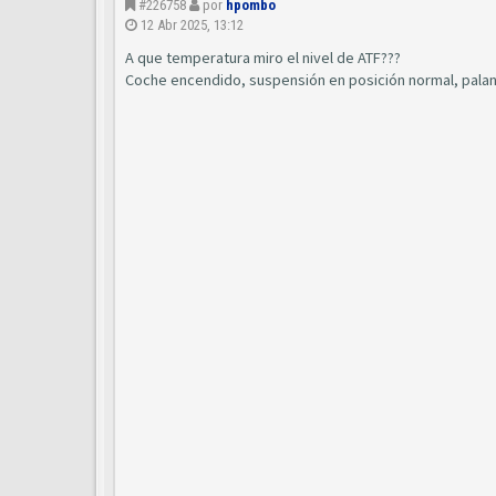
#226758
por
hpombo
12 Abr 2025, 13:12
A que temperatura miro el nivel de ATF???
Coche encendido, suspensión en posición normal, palan