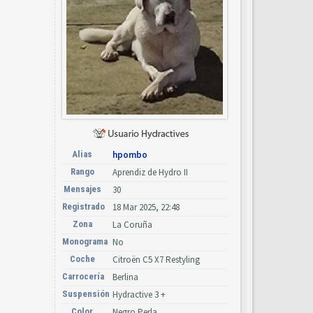
Alias
hpombo
Rango
Aprendiz de Hydro II
Mensajes
30
Registrado
18 Mar 2025, 22:48
Zona
La Coruña
Monograma
No
Coche
Citroën C5 X7 Restyling
Carrocería
Berlina
Suspensión
Hydractive 3 +
Color
Negro Perla