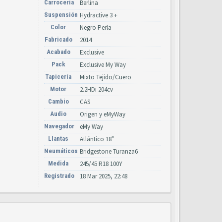
Carrocería
Berlina
Suspensión
Hydractive 3 +
Color
Negro Perla
Fabricado
2014
Acabado
Exclusive
Pack
Exclusive My Way
Tapicería
Mixto Tejido/Cuero
Motor
2.2HDi 204cv
Cambio
CAS
Audio
Origen y eMyWay
Navegador
eMy Way
Llantas
Atlántico 18"
Neumáticos
Bridgestone Turanza6
Medida
245/45 R18 100Y
Registrado
18 Mar 2025, 22:48