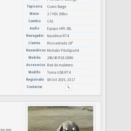
Tapicería
Cuero Beige
Motor
2.7 HDi 208cv
Cambio
CAS
Audio
Equipo HIFI JBL
Navegador
Navidrive RT4
Llantas
Roccastrada 18"
Neumáticos
Michelin PilotSport4
Medida
245/45 R18 100W
Accesorios
Red de maletero
Modific
Toma USB RT4
Registrado
08 Oct 2019, 23:17
Contactar
y no me