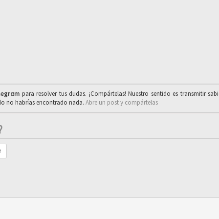
legrαm
para resolver tus dudas. ¡Compártelas! Nuestro sentido es transmitir sab
ado no habrías encontrado nada.
Abre un post y compártelas
?
r