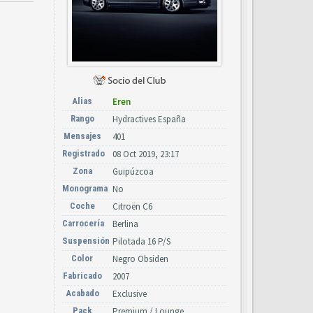
Alias
Eren
Rango
Hydractives España
Mensajes
401
Registrado
08 Oct 2019, 23:17
Zona
Guipúzcoa
Monograma
No
Coche
Citroën C6
Carrocería
Berlina
Suspensión
Pilotada 16 P/S
Color
Negro Obsiden
Fabricado
2007
Acabado
Exclusive
Pack
Premium / Lounge