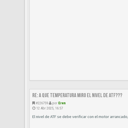
Re: A que temperatura miro el nivel de ATF???
#226759
por
Eren
12 Abr 2025, 16:57
El nivel de ATF se debe verificar con el motor arrancado,