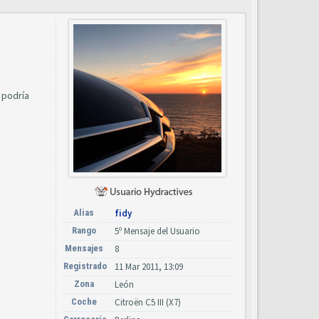
 podría
Alias
fidy
Rango
5º Mensaje del Usuario
Mensajes
8
Registrado
11 Mar 2011, 13:09
Zona
León
Coche
Citroën C5 III (X7)