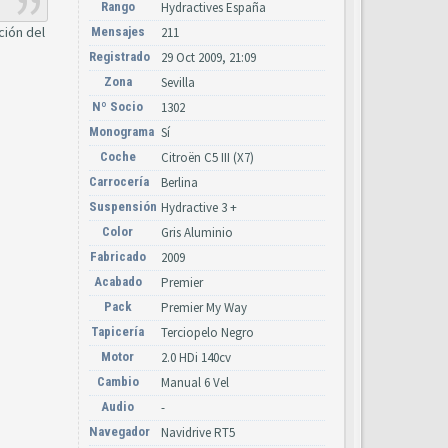
Rango
Hydractives España
ción del
Mensajes
211
Registrado
29 Oct 2009, 21:09
Zona
Sevilla
Nº Socio
1302
Monograma
Sí
Coche
Citroën C5 III (X7)
Carrocería
Berlina
Suspensión
Hydractive 3 +
Color
Gris Aluminio
Fabricado
2009
Acabado
Premier
Pack
Premier My Way
Tapicería
Terciopelo Negro
Motor
2.0 HDi 140cv
Cambio
Manual 6 Vel
Audio
-
Navegador
Navidrive RT5