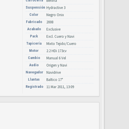
Carrocería
Berlina
Suspensión
Hydractive 3
Color
Negro Onix
Fabricado
2008
Acabado
Exclusive
Pack
Excl. Cuero y Navi
Tapicería
Mixto Tejido/Cuero
Motor
2.2 HDi 173cv
Cambio
Manual 6 Vel
Audio
Origen y Navi
Navegador
Navidrive
Llantas
Baltico 17"
Registrado
11 Mar 2011, 13:09