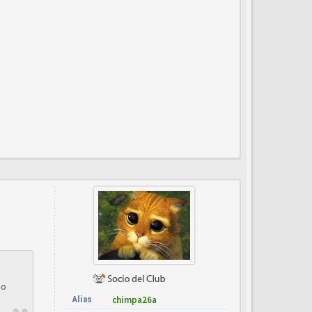
no
Alias
chimpa26a