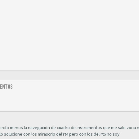
mentos
orrecto menos la navegación de cuadro de instrumentos que me sale zona 
lo solucione con los mirascrip del rt4 pero con los del rt6 no soy