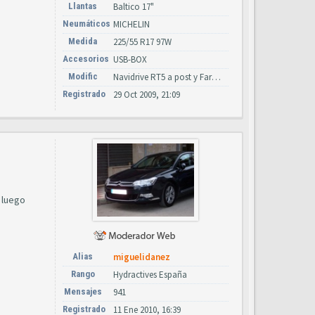
Llantas
Baltico 17"
Neumáticos
MICHELIN
Medida
225/55 R17 97W
Accesorios
USB-BOX
Modific
Navidrive RT5 a post y Faros Xenon led con calculador y lavafaros
Registrado
29 Oct 2009, 21:09
 luego
Alias
miguelidanez
Rango
Hydractives España
Mensajes
941
Registrado
11 Ene 2010, 16:39