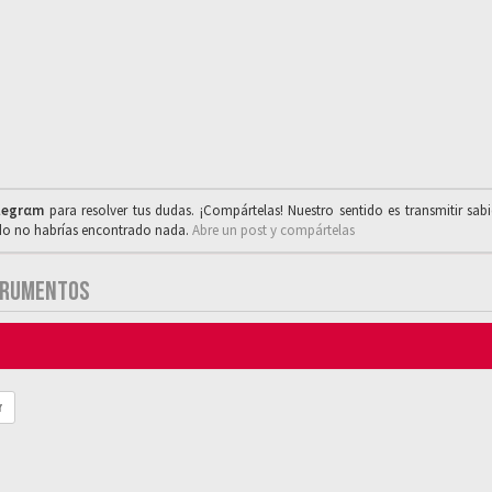
legrαm
para resolver tus dudas. ¡Compártelas! Nuestro sentido es transmitir sab
ado no habrías encontrado nada.
Abre un post y compártelas
STRUMENTOS
r