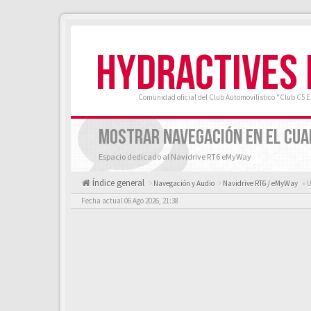
HYDRACTIVES
Comunidad oficial del Club Automovilístico "Club C5 
MOSTRAR NAVEGACIÓN EN EL CU
Espacio dedicado al Navidrive RT6 eMyWay
Índice general
Navegación y Audio
Navidrive RT6 / eMyWay
« U
Fecha actual 06 Ago 2026, 21:38