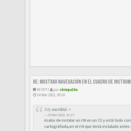
Re: Mostrar navegación en el cuadro de instru
#219711
por
chimpa26a
24 Mar 2022, 05:26
fidy
escribió:
↑
23 Mar 2022, 21:17
Acabo de instalar un rt6 en un C5 y está todo c
cartográfiada,en el rt4 que tenía instalado antes 