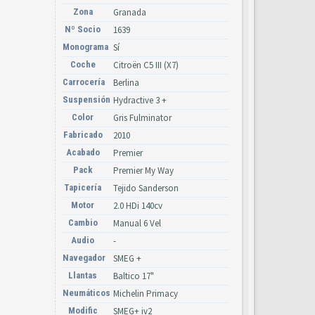
Zona
Granada
Nº Socio
1639
Monograma
Sí
Coche
Citroën C5 III (X7)
Carrocería
Berlina
Suspensión
Hydractive 3 +
Color
Gris Fulminator
Fabricado
2010
Acabado
Premier
Pack
Premier My Way
Tapicería
Tejido Sanderson
Motor
2.0 HDi 140cv
Cambio
Manual 6 Vel
Audio
-
Navegador
SMEG +
Llantas
Baltico 17"
Neumáticos
Michelin Primacy
Modific
SMEG+ iv2