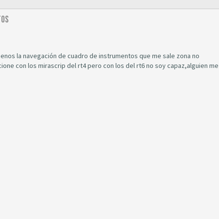
tos
 menos la navegación de cuadro de instrumentos que me sale zona no
ucione con los mirascrip del rt4 pero con los del rt6 no soy capaz,alguien me