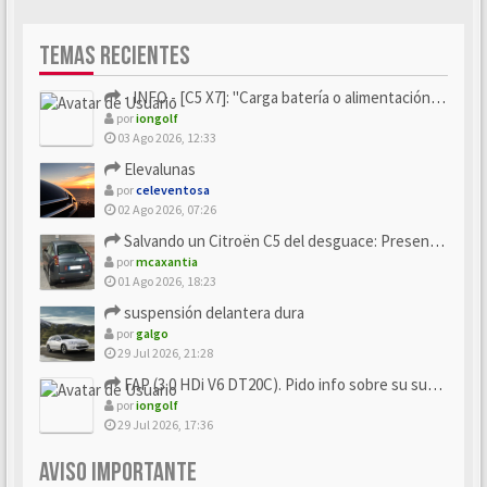
TEMAS RECIENTES
- INFO - [C5 X7]: "Carga batería o alimentación eléctri...
por
iongolf
03 Ago 2026, 12:33
Elevalunas
por
celeventosa
02 Ago 2026, 07:26
Salvando un Citroën C5 del desguace: Presentación y seguimiento
por
mcaxantia
01 Ago 2026, 18:23
suspensión delantera dura
por
galgo
29 Jul 2026, 21:28
FAP (3.0 HDi V6 DT20C). Pido info sobre su sustitución
por
iongolf
29 Jul 2026, 17:36
AVISO IMPORTANTE