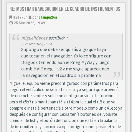
Re: Mostrar navegación en el cuadro de instrumentos
#219734
por
chimpa26a
25 Mar 2022, 19:49
miguelidanez
escribió:
↑
25 Mar 2022, 18:24
Supongo que debe ser quizás algo que haya
que tocar en el navegador. Yo lo configuré con
Diagbox teniendo aun el Rneg MyWay y luego
cambié al Smeg+ Iv2 y me sigue apareciendo
la navegación en el cuadro sin problema.
Miguel el equipo viene preconfigurado con parámetros para
según el vehículo que se instala el tuyo seguro que provenía
de un coche similar y solo con configurar vin.. etc funciona
pero el c5x7 no montaban rt5 si rt4 por lo cual el rt5 que yo
compre e instalé pertenecía a otro modelo como un c4 ..etc ya
después de configurar con Lexia tenía botones del volante
como el de list y el botón del función que está en la palanca
de intermitente y con mirascrip configure unos parámetro de