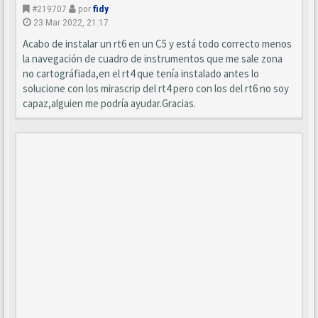
#219707
por
fidy
23 Mar 2022, 21:17
Acabo de instalar un rt6 en un C5 y está todo correcto menos
la navegación de cuadro de instrumentos que me sale zona
no cartográfiada,en el rt4 que tenía instalado antes lo
solucione con los mirascrip del rt4 pero con los del rt6 no soy
capaz,alguien me podría ayudar.Gracias.