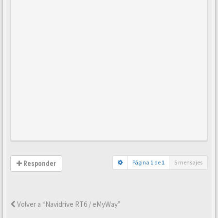
Página
1
de
1
5 mensajes
Responder
Volver a “Navidrive RT6 / eMyWay”