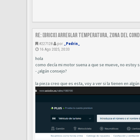
Re: [Brico] Arreglar temperatura, zona del cond
#227128
por
_Pedrin_
16 Ago 2025, 20:33
hola
como decía mi motor suena a que se mueve, no estoy se
- ¿algún consejo?
la pieza creo que es esta, voy a ver si la tienen en algún