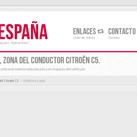
 ESPAÑA
ENLACES
CONTACTO
Links de interés
Canales
España - Hydractives"
, ZONA DEL CONDUCTOR CITROËN C5.
ontrarás todo lo relacionado con mejoras del vehículo.
del Citroën C5.
« Usted esta aquí