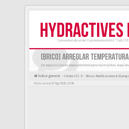
HYDRACTIVES
Comunidad oficial del Club Automovilístico "Club C5 
[BRICO] ARREGLAR TEMPERATURA
Un espacio creado especialmente para los manitas. Aquí enc
Índice general
Citroën C5 I - II
Bricos, Modificaciones & Styling 
Fecha actual 07 Ago 2026, 10:08