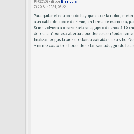
#225097
por
Blas Luis
20 Abr 2024, 06:22
Para quitar el estropeado hay que sacar la radio , meter
a un cable de cobre de 4 mm, en forma de mariposa, para
Si me volviera a ocurrir haría un agujero de unos 8-10 cm 
derecha. Y por esa abertura puedes sacar rápidamente el
finalizar, pegas la pieza redonda extraída en su sitio.
A mi me costó tres horas de estar sentado, girado hacia