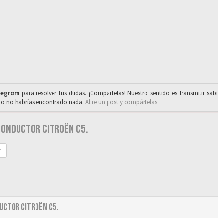
legrαm
para resolver tus dudas. ¡Compártelas! Nuestro sentido es transmitir sab
ado no habrías encontrado nada.
Abre un post y compártelas
CONDUCTOR CITROËN C5.
r
uctor Citroën C5.