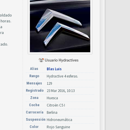
soldado
 horas.
la
ara
zado.
Alias
Blas Luis
Rango
Hydractive 4 esferas.
Mensajes
129
Registrado
23 Mar 2016, 10:13
Zona
Huesca
Coche
Citroën C5 I
Carrocería
Berlina
Suspensión
Hidroneumática
Color
Rojo Sanguine