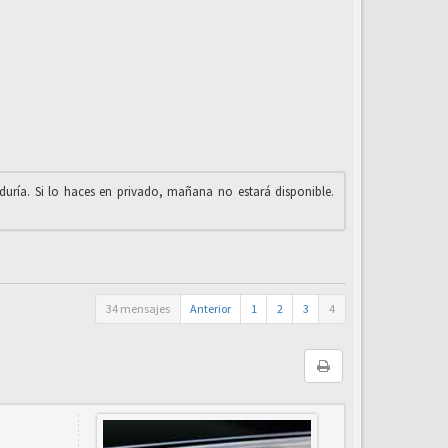
iduría. Si lo haces en privado, mañana no estará disponible.
34 mensajes
Anterior
1
2
3
4