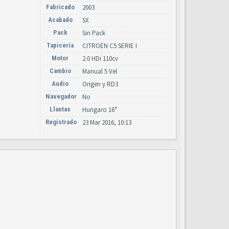
Fabricado
2003
Acabado
SX
Pack
Sin Pack
Tapicería
CITROËN C5 SERIE I
Motor
2.0 HDi 110cv
Cambio
Manual 5 Vel
Audio
Origen y RD3
Navegador
No
Llantas
Hungaro 16"
Registrado
23 Mar 2016, 10:13