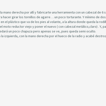
 la mano derecha por allí y fabricarte una herramienta con un cabezal de 6 
 hacer girar los tornillos de agarre… un poco torturante. Y mínimo de dos
en el plástico que va de los pies al volante, a la altura donde queda la rodil
 moto reductor viejo y poner el nuevo ( con cabezal metálico,claro) . Y, p
 Quedará un poco chapuza pero apenas se ve, pues queda semi oculto.
 la izquierda, con la mano derecha por el hueco de la radio y acabé destro