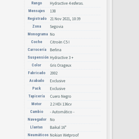
Rango
Hydractive 4 esferas.
Mensajes
138
Registrado
21 Nov 2021, 10:39
Zona
Segovia
Monograma
No
Coche
Citroën C5 I
Carrocería
Berlina
Suspensión
Hydractive 3 +
Color
Gris Orageux
Fabricado
2002
Acabado
Exclusive
Pack
Exclusive
Tapicería
Cuero Negro
Motor
2.2 HDi 136cv
Cambio
- Automático -
Navegador
No
Llantas
Baikal 16"
Neumáticos
Nokian Wetproof