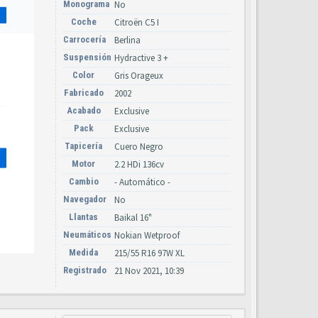
Monograma
No
Coche
Citroën C5 I
Carrocería
Berlina
Suspensión
Hydractive 3 +
Color
Gris Orageux
Fabricado
2002
Acabado
Exclusive
Pack
Exclusive
Tapicería
Cuero Negro
Motor
2.2 HDi 136cv
Cambio
- Automático -
Navegador
No
Llantas
Baikal 16"
Neumáticos
Nokian Wetproof
Medida
215/55 R16 97W XL
Registrado
21 Nov 2021, 10:39