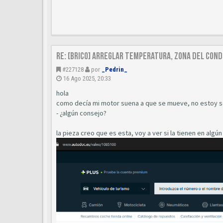
Re: [Brico] Arreglar temperatura, zona del cond
#227128
por
_Pedrin_
16 Ago 2025, 20:33
hola
como decía mi motor suena a que se mueve, no estoy se
- ¿algún consejo?
la pieza creo que es esta, voy a ver si la tienen en algún