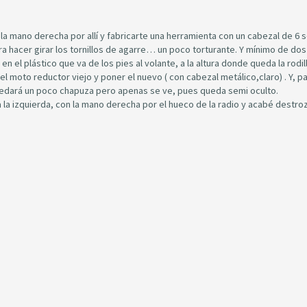
 la mano derecha por allí y fabricarte una herramienta con un cabezal de 6 
 hacer girar los tornillos de agarre… un poco torturante. Y mínimo de dos
en el plástico que va de los pies al volante, a la altura donde queda la rodil
 moto reductor viejo y poner el nuevo ( con cabezal metálico,claro) . Y, p
 Quedará un poco chapuza pero apenas se ve, pues queda semi oculto.
 la izquierda, con la mano derecha por el hueco de la radio y acabé destro