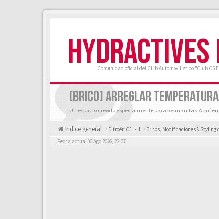
HYDRACTIVES
Comunidad oficial del Club Automovilístico "Club C5 
[BRICO] ARREGLAR TEMPERATURA
Un espacio creado especialmente para los manitas. Aquí enc
Índice general
Citroën C5 I - II
Bricos, Modificaciones & Styling 
Fecha actual 06 Ago 2026, 22:37