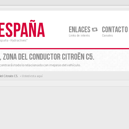
 ESPAÑA
ENLACES
CONTACTO
Links de interés
Canales
España - Hydractives"
, ZONA DEL CONDUCTOR CITROËN C5.
ontrarás todo lo relacionado con mejoras del vehículo.
del Citroën C5.
« Usted esta aquí