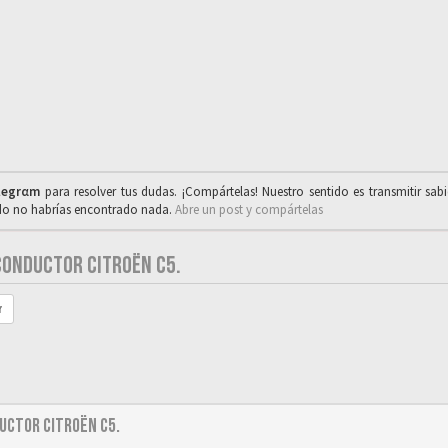
legrαm
para resolver tus dudas. ¡Compártelas! Nuestro sentido es transmitir sab
ado no habrías encontrado nada.
Abre un post y compártelas
CONDUCTOR CITROËN C5.
r
uctor Citroën C5.