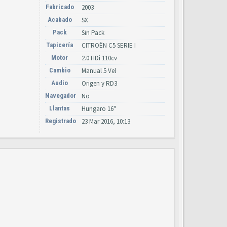
Fabricado
2003
Acabado
SX
Pack
Sin Pack
Tapicería
CITROËN C5 SERIE I
Motor
2.0 HDi 110cv
Cambio
Manual 5 Vel
Audio
Origen y RD3
Navegador
No
Llantas
Hungaro 16"
Registrado
23 Mar 2016, 10:13