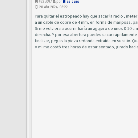
#225097
por
Blas Luis
20 Abr 2024, 06:22
Para quitar el estropeado hay que sacar la radio , meter
a un cable de cobre de 4 mm, en forma de mariposa, para
Si me volviera a ocurrir haría un agujero de unos 8-10 cm 
derecha. Y por esa abertura puedes sacar rápidamente el
finalizar, pegas la pieza redonda extraída en su sitio.
A mi me costó tres horas de estar sentado, girado hacia