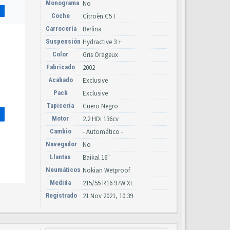
Monograma
No
Coche
Citroën C5 I
Carrocería
Berlina
Suspensión
Hydractive 3 +
Color
Gris Orageux
Fabricado
2002
Acabado
Exclusive
Pack
Exclusive
Tapicería
Cuero Negro
Motor
2.2 HDi 136cv
Cambio
- Automático -
Navegador
No
Llantas
Baikal 16"
Neumáticos
Nokian Wetproof
Medida
215/55 R16 97W XL
Registrado
21 Nov 2021, 10:39