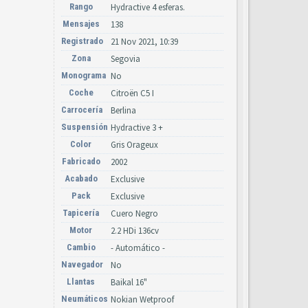
Rango
Hydractive 4 esferas.
Mensajes
138
Registrado
21 Nov 2021, 10:39
Zona
Segovia
Monograma
No
Coche
Citroën C5 I
Carrocería
Berlina
Suspensión
Hydractive 3 +
Color
Gris Orageux
Fabricado
2002
Acabado
Exclusive
Pack
Exclusive
Tapicería
Cuero Negro
Motor
2.2 HDi 136cv
Cambio
- Automático -
Navegador
No
Llantas
Baikal 16"
Neumáticos
Nokian Wetproof