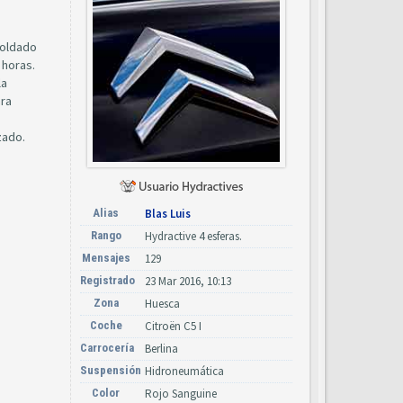
soldado
 horas.
la
ara
zado.
Alias
Blas Luis
Rango
Hydractive 4 esferas.
Mensajes
129
Registrado
23 Mar 2016, 10:13
Zona
Huesca
Coche
Citroën C5 I
Carrocería
Berlina
Suspensión
Hidroneumática
Color
Rojo Sanguine