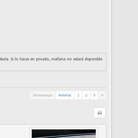
iduría. Si lo haces en privado, mañana no estará disponible.
34 mensajes
Anterior
1
2
3
4