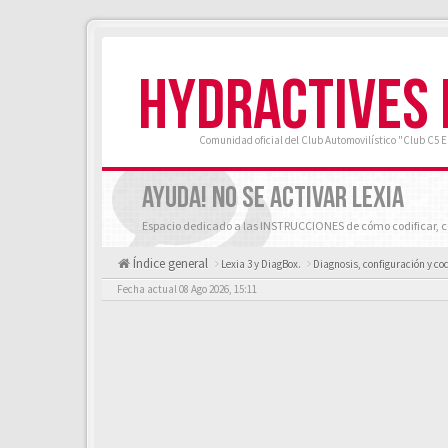
HYDRACTIVES
Comunidad oficial del Club Automovilístico "Club C5 
AYUDA! NO SE ACTIVAR LEXIA
Espacio dedicado a las INSTRUCCIONES de cómo codificar, co
Índice general
Lexia 3 y DiagBox.
Diagnosis, configuración y cod
Fecha actual 08 Ago 2026, 15:11