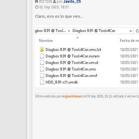
#227203
por
Javito_C5
02 Sep 2025, 18:31
Claro, eso es lo que veo...
Última edición por
miguelidanez
el 05 Sep 2025, 10:15, editado 1 vez en to