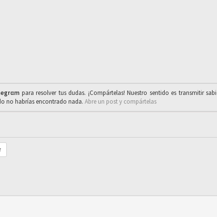
legrαm
para resolver tus dudas. ¡Compártelas! Nuestro sentido es transmitir sab
ado no habrías encontrado nada.
Abre un post y compártelas
r