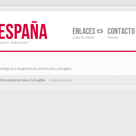
 ESPAÑA
ENLACES
CONTACTO
Links de interés
Canales
España - Hydractives"
nfigurar o diagnosticar desde Lexia y DiagBox.
ificación desde Lexia 3 y DiagBox.
« Usted esta aquí