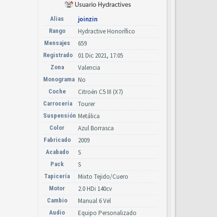
Alias
joinzin
Rango
Hydractive Honorífico
Mensajes
659
Registrado
01 Dic 2021, 17:05
Zona
Valencia
Monograma
No
Coche
Citroën C5 III (X7)
Carrocería
Tourer
Suspensión
Metálica
Color
Azul Borrasca
Fabricado
2009
Acabado
S
Pack
S
Tapicería
Mixto Tejido/Cuero
Motor
2.0 HDi 140cv
Cambio
Manual 6 Vel
Audio
Equipo Personalizado