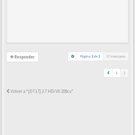
Página
2
de
2
17 mensajes
Responder
1
2
Volver a “[DT17] 2.7 HDi V6 208cv.”