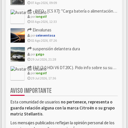
07 Ago 2026, 09:09
- INFO - [C5 X7]: "Carga batería o alimentación eléctri...
por
iongolf
03 Ago 2026, 12:33
Elevalunas
por
celeventosa
02 Ago 2026, 07:26
suspensión delantera dura
por
galgo
29 Jul 2026, 21:28
FAP (3.0 HDi V6 DT20C). Pido info sobre su sustitución
por
iongolf
29 Jul 2026, 17:36
AVISO IMPORTANTE
Esta comunidad de usuarios
no pertenece, representa o
guarda relación alguna con la marca Citroën o su grupo
matriz Stellantis
.
Los mensajes publicados reflejan la opinión personal de los