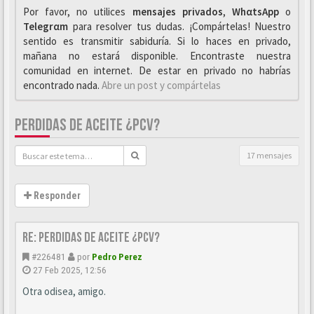
Por favor, no utilices
mensajes privados
,
WhαtsApp
o
Telegrαm
para resolver tus dudas. ¡Compártelas! Nuestro
sentido es transmitir sabiduría. Si lo haces en privado,
mañana no estará disponible. Encontraste nuestra
comunidad en internet. De estar en privado no habrías
encontrado nada.
Abre un post y compártelas
PERDIDAS DE ACEITE ¿PCV?
17 mensajes
Responder
Re: perdidas de aceite ¿pcv?
#226481
por
Pedro Perez
27 Feb 2025, 12:56
Otra odisea, amigo.