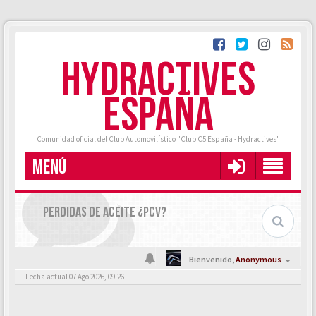
HYDRACTIVES
ESPAÑA
Comunidad oficial del Club Automovilístico "Club C5 España - Hydractives"
MENÚ
PERDIDAS DE ACEITE ¿PCV?
Bienvenido,
Anonymous
Fecha actual 07 Ago 2026, 09:26