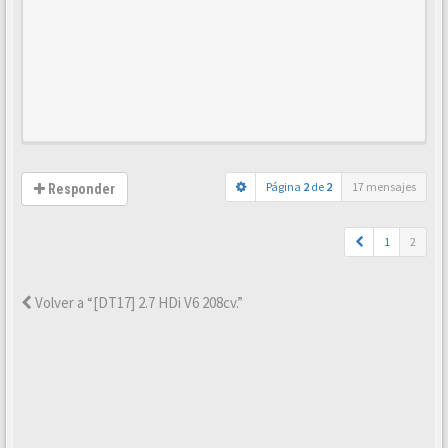
Página
2
de
2
17 mensajes
Responder
1
2
Volver a “[DT17] 2.7 HDi V6 208cv.”