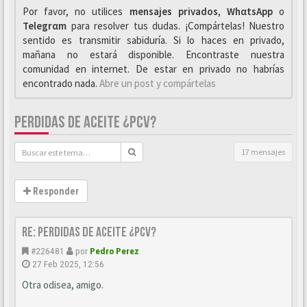
Por favor, no utilices
mensajes privados
,
WhαtsApp
o
Telegrαm
para resolver tus dudas. ¡Compártelas! Nuestro
sentido es transmitir sabiduría. Si lo haces en privado,
mañana no estará disponible. Encontraste nuestra
comunidad en internet. De estar en privado no habrías
encontrado nada.
Abre un post y compártelas
PERDIDAS DE ACEITE ¿PCV?
17 mensajes
Responder
Re: perdidas de aceite ¿pcv?
#226481
por
Pedro Perez
27 Feb 2025, 12:56
Otra odisea, amigo.