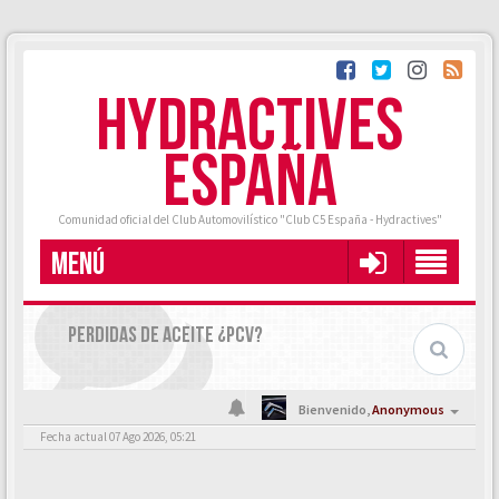
HYDRACTIVES
ESPAÑA
Comunidad oficial del Club Automovilístico "Club C5 España - Hydractives"
MENÚ
PERDIDAS DE ACEITE ¿PCV?
Bienvenido,
Anonymous
Fecha actual 07 Ago 2026, 05:21