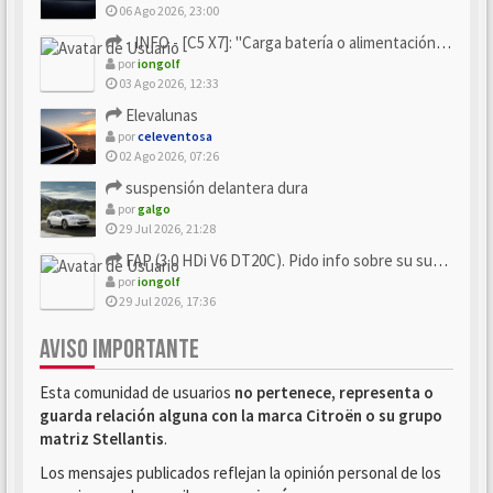
06 Ago 2026, 23:00
- INFO - [C5 X7]: "Carga batería o alimentación eléctri...
por
iongolf
03 Ago 2026, 12:33
Elevalunas
por
celeventosa
02 Ago 2026, 07:26
suspensión delantera dura
por
galgo
29 Jul 2026, 21:28
FAP (3.0 HDi V6 DT20C). Pido info sobre su sustitución
por
iongolf
29 Jul 2026, 17:36
AVISO IMPORTANTE
Esta comunidad de usuarios
no pertenece, representa o
guarda relación alguna con la marca Citroën o su grupo
matriz Stellantis
.
Los mensajes publicados reflejan la opinión personal de los