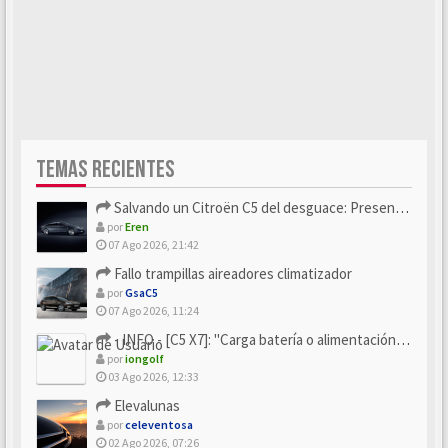
TEMAS RECIENTES
Salvando un Citroën C5 del desguace: Presentación y seguimiento
por
Eren
07 Ago 2026, 21:42
Fallo trampillas aireadores climatizador
por
GsaC5
07 Ago 2026, 11:24
- INFO - [C5 X7]: "Carga batería o alimentación eléctri...
por
iongolf
03 Ago 2026, 12:33
Elevalunas
por
celeventosa
02 Ago 2026, 07:26