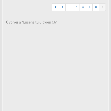
1
…
5
6
7
8
9
Volver a “Enseña tu Citroën C6”