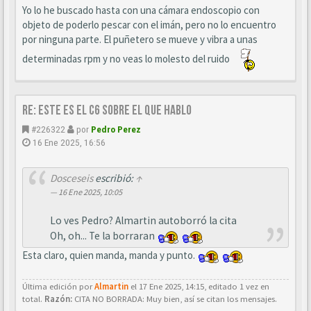
Yo lo he buscado hasta con una cámara endoscopio con
objeto de poderlo pescar con el imán, pero no lo encuentro
por ninguna parte. El puñetero se mueve y vibra a unas
determinadas rpm y no veas lo molesto del ruido
Re: este es el c6 sobre el que hablo
#226322
por
Pedro Perez
16 Ene 2025, 16:56
Dosceseis
escribió:
↑
16 Ene 2025, 10:05
Lo ves Pedro? Almartin autoborró la cita
Oh, oh... Te la borraran
Esta claro, quien manda, manda y punto.
Última edición por
Almartin
el 17 Ene 2025, 14:15, editado 1 vez en
total.
Razón:
CITA NO BORRADA: Muy bien, así se citan los mensajes.