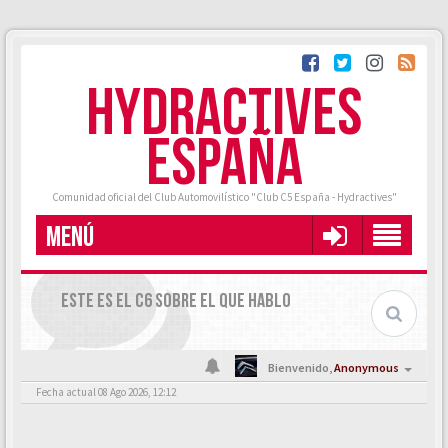
HYDRACTIVES
ESPAÑA
Comunidad oficial del Club Automovilístico "Club C5 España - Hydractives"
MENÚ
ESTE ES EL C6 SOBRE EL QUE HABLO
Bienvenido,
Anonymous
Fecha actual 08 Ago 2026, 12:12