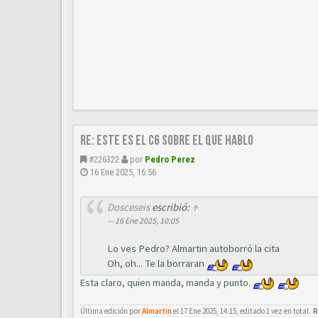
Re: este es el c6 sobre el que hablo
#226322
por
Pedro Perez
16 Ene 2025, 16:56
Dosceseis
escribió:
↑
16 Ene 2025, 10:05
Lo ves Pedro? Almartin autoborró la cita
Oh, oh... Te la borraran
Esta claro, quien manda, manda y punto.
Última edición por
Almartin
el 17 Ene 2025, 14:15, editado 1 vez en total.
R