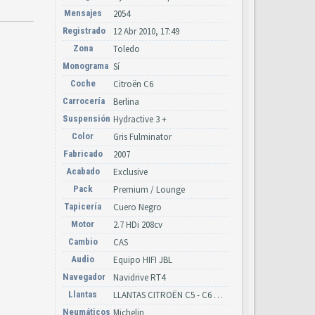
Mensajes
2054
Registrado
12 Abr 2010, 17:49
Zona
Toledo
Monograma
Sí
Coche
Citroën C6
Carrocería
Berlina
Suspensión
Hydractive 3 +
Color
Gris Fulminator
Fabricado
2007
Acabado
Exclusive
Pack
Premium / Lounge
Tapicería
Cuero Negro
Motor
2.7 HDi 208cv
Cambio
CAS
Audio
Equipo HIFI JBL
Navegador
Navidrive RT4
Llantas
LLANTAS CITROËN C5 - C6 AÑOS 2000-2010 (Y CATÁLOGO CITROËN)
Neumáticos
Michelin