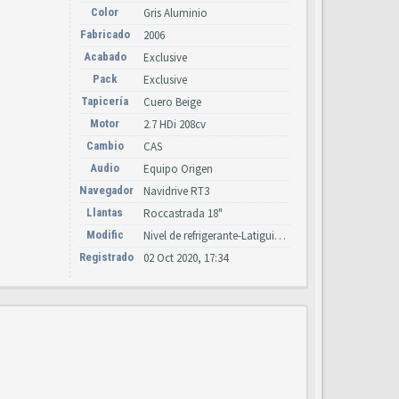
Color
Gris Aluminio
Fabricado
2006
Acabado
Exclusive
Pack
Exclusive
Tapicería
Cuero Beige
Motor
2.7 HDi 208cv
Cambio
CAS
Audio
Equipo Origen
Navegador
Navidrive RT3
Llantas
Roccastrada 18"
Modific
Nivel de refrigerante-Latiguillos suspensión y dirección, led FAP.
Registrado
02 Oct 2020, 17:34