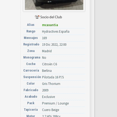
Alias
mcaxantia
Rango
Hydractives España
Mensajes
169
Registrado
19 Dic 2022, 22:00
Zona
Madrid
Monograma
No
Coche
Citroën C6
Carrocería
Berlina
Suspensión
Pilotada 16 P/S
Color
Gris Thorium
Fabricado
2009
Acabado
Exclusive
Pack
Premium / Lounge
Tapicería
Cuero Beige
Motor
2.7 HDi 208cv