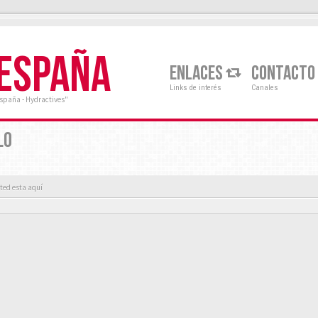
 ESPAÑA
ENLACES
CONTACTO
Links de interés
Canales
España - Hydractives"
LO
ted esta aquí