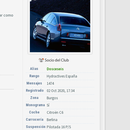
rar como
Alias
Dosceseis
Rango
Hydractives España
Mensajes
1474
Registrado
02 Oct 2020, 17:34
Zona
Burgos
Monograma
Sí
Coche
Citroën C6
Carrocería
Berlina
Suspensión
Pilotada 16 P/S