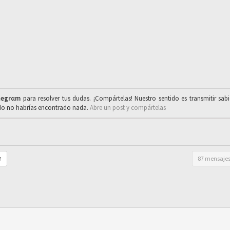
legrαm
para resolver tus dudas. ¡Compártelas! Nuestro sentido es transmitir sab
ado no habrías encontrado nada.
Abre un post y compártelas
87 mensaje
r