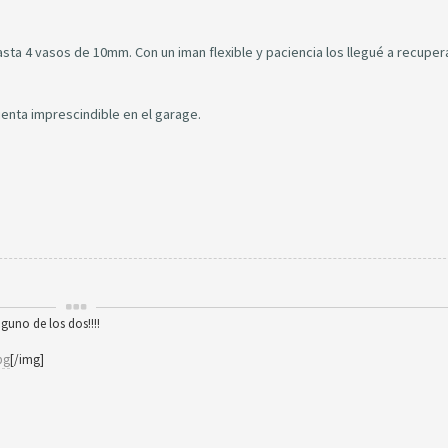
hasta 4 vasos de 10mm. Con un iman flexible y paciencia los llegué a recupe
ienta imprescindible en el garage.
nguno de los dos!!!!
pg
[/img]