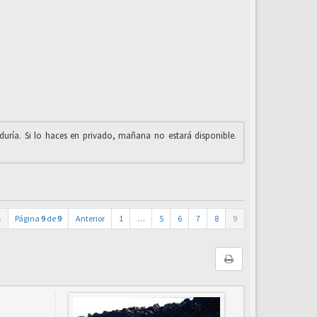
iduría. Si lo haces en privado, mañana no estará disponible.
s
Página
9
de
9
Anterior
1
…
5
6
7
8
9