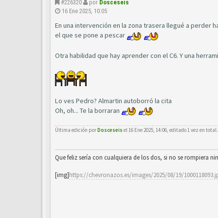
#226320
por
Dosceseis
16 Ene 2025, 10:05
En una intervención en la zona trasera llegué a perder 
el que se pone a pescar
Otra habilidad que hay aprender con el C6. Y una herram
Lo ves Pedro? Almartin autoborró la cita
Oh, oh... Te la borraran
Última edición por
Dosceseis
el 16 Ene 2025, 14:06, editado 1 vez en total.
Que feliz sería con cualquiera de los dos, si no se rompiera ni
[img]
https://chevronazos.es/images/2025/08/19/1000118093.j