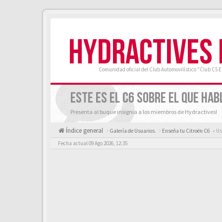
HYDRACTIVES
Comunidad oficial del Club Automovilístico "Club C5 
ESTE ES EL C6 SOBRE EL QUE HAB
Presenta al buque insignia a los miembros de Hydractives!
Índice general
Galería de Usuarios.
Enseña tu Citroën C6
« Us
Fecha actual 09 Ago 2026, 12:35