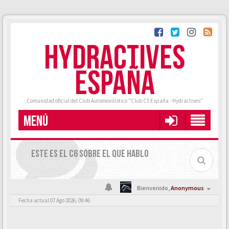
HYDRACTIVES
ESPAÑA
Comunidad oficial del Club Automovilístico "Club C5 España - Hydractives"
MENÚ
ESTE ES EL C6 SOBRE EL QUE HABLO
Bienvenido,
Anonymous
Fecha actual 07 Ago 2026, 09:46