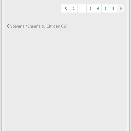
1
…
5
6
7
8
9
Volver a “Enseña tu Citroën C6”