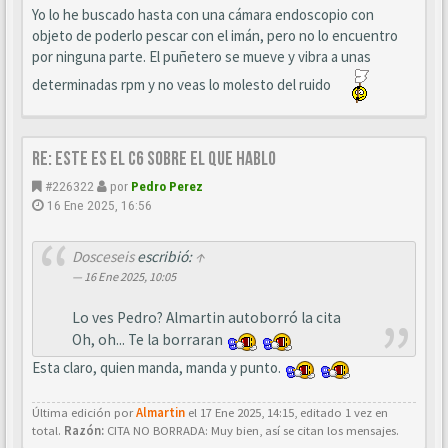
Yo lo he buscado hasta con una cámara endoscopio con
objeto de poderlo pescar con el imán, pero no lo encuentro
por ninguna parte. El puñetero se mueve y vibra a unas
determinadas rpm y no veas lo molesto del ruido
Re: este es el c6 sobre el que hablo
#226322
por
Pedro Perez
16 Ene 2025, 16:56
Dosceseis
escribió:
↑
16 Ene 2025, 10:05
Lo ves Pedro? Almartin autoborró la cita
Oh, oh... Te la borraran
Esta claro, quien manda, manda y punto.
Última edición por
Almartin
el 17 Ene 2025, 14:15, editado 1 vez en
total.
Razón:
CITA NO BORRADA: Muy bien, así se citan los mensajes.