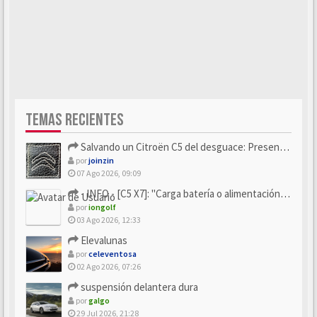
TEMAS RECIENTES
Salvando un Citroën C5 del desguace: Presentación y seguimiento
por
joinzin
07 Ago 2026, 09:09
- INFO - [C5 X7]: "Carga batería o alimentación eléctri...
por
iongolf
03 Ago 2026, 12:33
Elevalunas
por
celeventosa
02 Ago 2026, 07:26
suspensión delantera dura
por
galgo
29 Jul 2026, 21:28