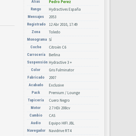
Alias
Pedro Perez
Rango
Hydractives España
Mensajes
2053
Registrado
12 Abr 2010, 17:49
Zona
Toledo
Monograma
Sí
Coche
Citroën C6
Carrocería
Berlina
Suspensión
Hydractive 3 +
Color
Gris Fulminator
Fabricado
2007
Acabado
Exclusive
Pack
Premium / Lounge
Tapicería
Cuero Negro
Motor
2.7 HDi 208cv
Cambio
CAS
Audio
Equipo HIFI JBL
Navegador
Navidrive RT4