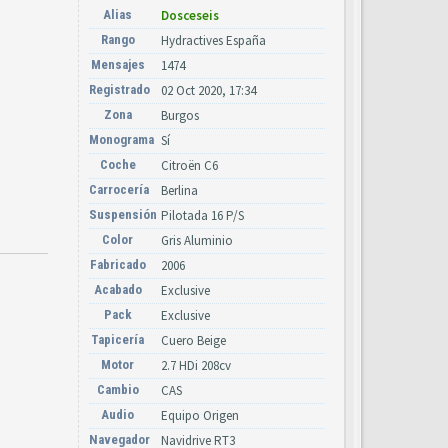
Alias
Dosceseis
Rango
Hydractives España
Mensajes
1474
Registrado
02 Oct 2020, 17:34
Zona
Burgos
Monograma
Sí
Coche
Citroën C6
Carrocería
Berlina
Suspensión
Pilotada 16 P/S
Color
Gris Aluminio
Fabricado
2006
Acabado
Exclusive
Pack
Exclusive
Tapicería
Cuero Beige
Motor
2.7 HDi 208cv
Cambio
CAS
Audio
Equipo Origen
Navegador
Navidrive RT3