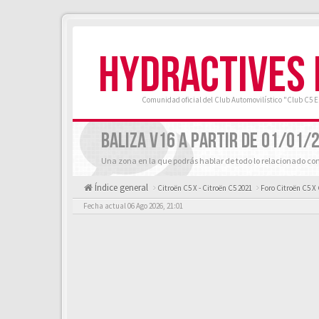
HYDRACTIVES
Comunidad oficial del Club Automovilístico "Club C5 
BALIZA V16 A PARTIR DE 01/01/
Una zona en la que podrás hablar de todo lo relacionado con 
Índice general
Citroën C5 X - Citroën C5 2021
Foro Citroën C5 X
Fecha actual 06 Ago 2026, 21:01