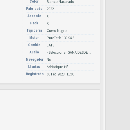
Color
Blanco Nacarado
Fabricado
2022
Acabado
X
Pack
X
Tapicería
Cuero Negro
Motor
PureTech 130 S&S
Cambio
EAT8
Audio
- Seleccionar GAMA DESDE 2022 -
Navegador
No
Llantas
Adriatique 19"
Registrado
06 Feb 2023, 11:09