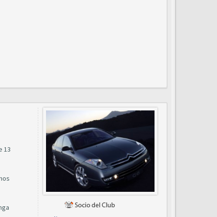
e 13
unos
enga