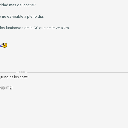
ridad mas del coche?
 no es visible a pleno día.
 los luminosos de la GC que se le ve a km.
nguno de los dos!!!!
pg
[/img]