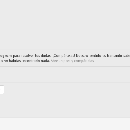
legrαm
para resolver tus dudas. ¡Compártelas! Nuestro sentido es transmitir sab
ado no habrías encontrado nada.
Abre un post y compártelas
r