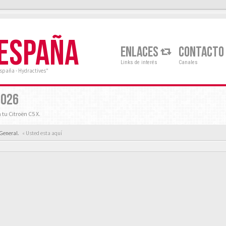
 ESPAÑA
ENLACES
CONTACTO
Links de interés
Canales
España - Hydractives"
2026
tu Citroën C5 X.
 General.
« Usted esta aquí