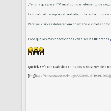
¿Tendría que pasar ITV anual como un elemento de segu
La tonalidad naranja es absorbida por la radiación solar y
Para ser visibles debieran emitir luz azul o violeta como
Creo que los mas beneficiados van a ser las funerarias
Que feliz sería con cualquiera de los dos, si no se rompiera ni
[img]
https://chevronazos.es/images/2025/08/19/1000118093.j