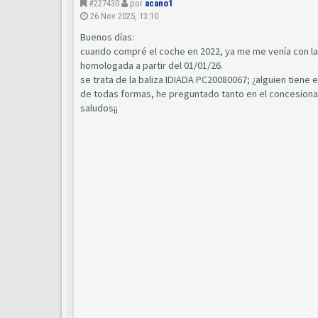
#227430
por
acano1
26 Nov 2025, 13:10
Buenos días:
cuando compré el coche en 2022, ya me me venía con la di
homologada a partir del 01/01/26.
se trata de la baliza IDIADA PC20080067; ¿alguien tien
de todas formas, he preguntado tanto en el concesiona
saludos¡¡