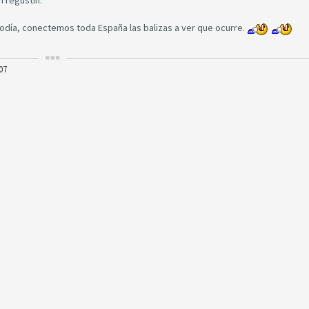
n regustín.
iodía, conectemos toda España las balizas a ver que ocurre.
07