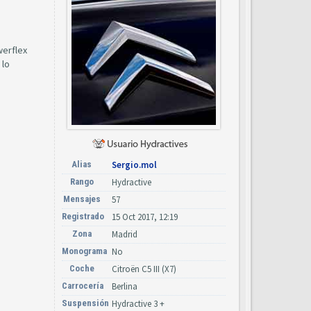
werflex
 lo
Alias
Sergio.mol
Rango
Hydractive
Mensajes
57
Registrado
15 Oct 2017, 12:19
Zona
Madrid
Monograma
No
Coche
Citroën C5 III (X7)
Carrocería
Berlina
Suspensión
Hydractive 3 +