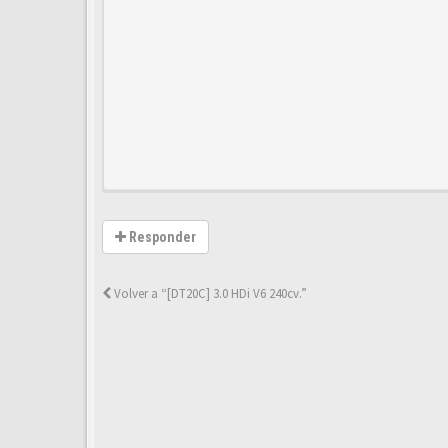
Responder
Volver a “[DT20C] 3.0 HDi V6 240cv.”