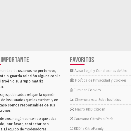
 IMPORTANTE
FAVORITOS
munidad de usuarios
no pertenece,
Aviso Legal y Condiciones de Uso
nta o guarda relación alguna con la
Política de Privacidad y Cookies
itroën o su grupo matriz
tis
.
Eliminar Cookies
ajes publicados reflejan la opinión
Chevronazos: ¡Sube tus fotos!
 de los usuarios que las escriben y
en
caso somos responsables de sus
Macro KDD Citroën
ciones
.
de existir algún contenido que deba
Caravana Citroën a París
rado,
por favor, contactar con
KDD´s CitröFamily
os
. El equipo de moderadores