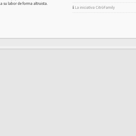
la su labor de forma altruista.
La iniciativa CitröFamily