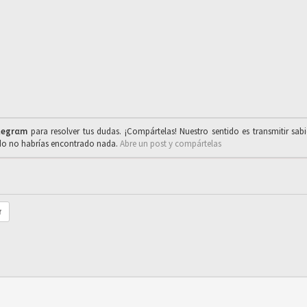
legrαm
para resolver tus dudas. ¡Compártelas! Nuestro sentido es transmitir sab
ado no habrías encontrado nada.
Abre un post y compártelas
r