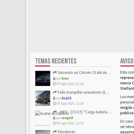
TEMAS RECIENTES
AVISO
Esta co
Salvando un Citroën C5 del desguace: Presentación y seguimiento
represe
por
Eren
marca C
07 Ago 2026, 21:42
Stellan
Fallo trampillas aireadores climatizador
Los mens
por
GsaC5
personal
07 Ago 2026, 11:24
ningún 
- INFO - [C5 X7]: "Carga batería o alimentación eléctri...
publica
por
iongolf
En caso 
03 Ago 2026, 12:33
ser reti
Elevalunas
nosotr