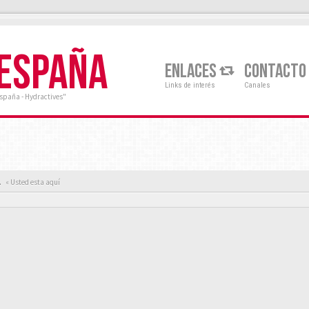
 ESPAÑA
ENLACES
CONTACTO
Links de interés
Canales
España - Hydractives"
.
« Usted esta aquí