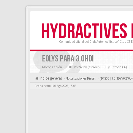
HYDRACTIVES
Comunidad oficial del Club Automovilístico "Club C5 
EOLYS PARA 3.0HDI
Motorización 3.0 HDi V6 240cv (Citroën C5 III y Citroën C6).
Índice general
Motorizaciones Diesel.
[DT20C] 3.0 HDi V6 240cv
Fecha actual 08 Ago 2026, 15:08