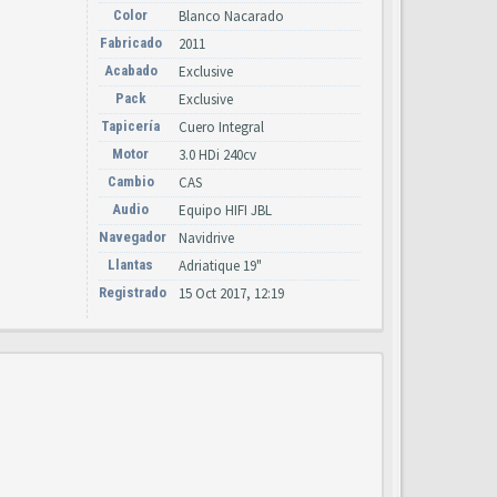
Color
Blanco Nacarado
Fabricado
2011
Acabado
Exclusive
Pack
Exclusive
Tapicería
Cuero Integral
Motor
3.0 HDi 240cv
Cambio
CAS
Audio
Equipo HIFI JBL
Navegador
Navidrive
Llantas
Adriatique 19"
Registrado
15 Oct 2017, 12:19