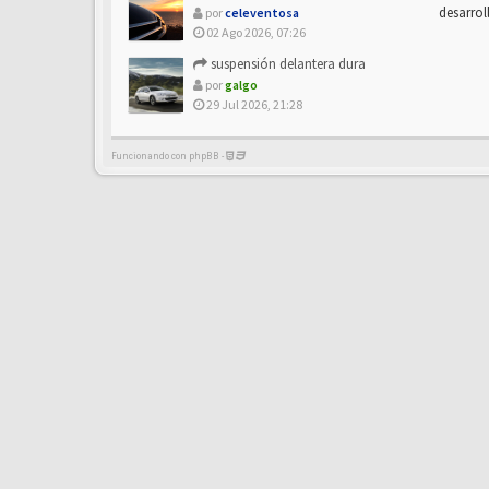
desarrol
por
celeventosa
02 Ago 2026, 07:26
suspensión delantera dura
por
galgo
29 Jul 2026, 21:28
Funcionando con phpBB -