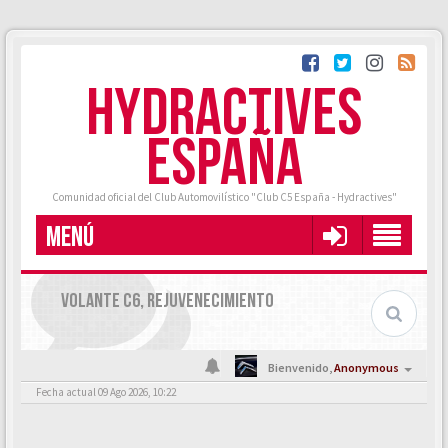
HYDRACTIVES
ESPAÑA
Comunidad oficial del Club Automovilístico "Club C5 España - Hydractives"
MENÚ
VOLANTE C6, REJUVENECIMIENTO
Bienvenido,
Anonymous
Fecha actual 09 Ago 2026, 10:22