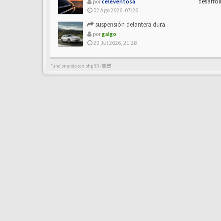
desarrol
por
celeventosa
02 Ago 2026, 07:26
suspensión delantera dura
por
galgo
29 Jul 2026, 21:28
Funcionando con phpBB -