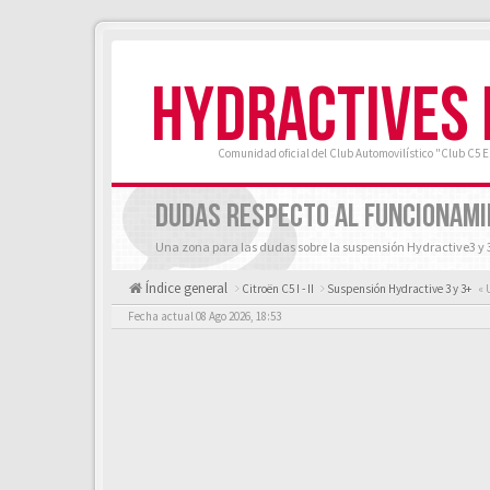
HYDRACTIVES
Comunidad oficial del Club Automovilístico "Club C5 
DUDAS RESPECTO AL FUNCIONAMI
Una zona para las dudas sobre la suspensión Hydractive3 y 
Índice general
Citroën C5 I - II
Suspensión Hydractive 3 y 3+
« 
Fecha actual 08 Ago 2026, 18:53