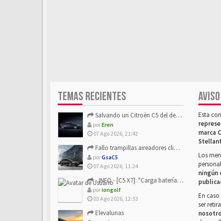
TEMAS RECIENTES
AVISO
Esta co
Salvando un Citroën C5 del desguace: Presentación y seguimiento
represe
por
Eren
marca C
07 Ago 2026, 21:42
Stellan
Fallo trampillas aireadores climatizador
Los mens
por
GsaC5
personal
07 Ago 2026, 11:24
ningún 
- INFO - [C5 X7]: "Carga batería o alimentación eléctri...
publica
por
iongolf
En caso 
03 Ago 2026, 12:33
ser reti
Elevalunas
nosotr