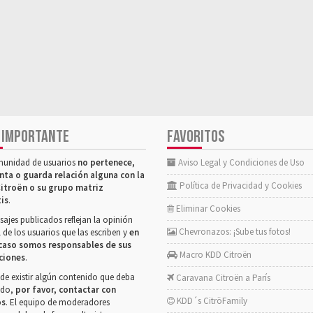
 IMPORTANTE
FAVORITOS
munidad de usuarios
no pertenece,
Aviso Legal y Condiciones de Uso
nta o guarda relación alguna con la
Política de Privacidad y Cookies
itroën o su grupo matriz
tis
.
Eliminar Cookies
ajes publicados reflejan la opinión
Chevronazos: ¡Sube tus fotos!
 de los usuarios que las escriben y
en
caso somos responsables de sus
Macro KDD Citroën
ciones
.
de existir algún contenido que deba
Caravana Citroën a París
rado,
por favor, contactar con
KDD´s CitröFamily
os
. El equipo de moderadores