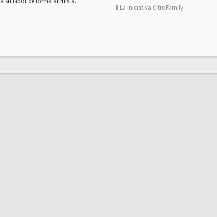
la su labor de forma altruista.
La iniciativa CitröFamily