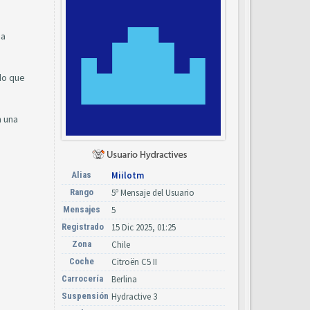
na
do que
 una
Alias
Miilotm
Rango
5º Mensaje del Usuario
Mensajes
5
Registrado
15 Dic 2025, 01:25
Zona
Chile
Coche
Citroën C5 II
Carrocería
Berlina
Suspensión
Hydractive 3