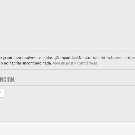
legrαm
para resolver tus dudas. ¡Compártelas! Nuestro sentido es transmitir sab
ado no habrías encontrado nada.
Abre un post y compártelas
NCION.
r