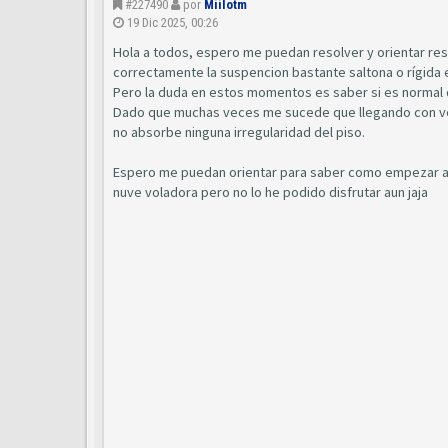
#227490
por
Miilotm
19 Dic 2025, 00:26
Hola a todos, espero me puedan resolver y orientar res
correctamente la suspencion bastante saltona o rígida
Pero la duda en estos momentos es saber si es normal q
Dado que muchas veces me sucede que llegando con ve
no absorbe ninguna irregularidad del piso.
Espero me puedan orientar para saber como empezar a
nuve voladora pero no lo he podido disfrutar aun jaja