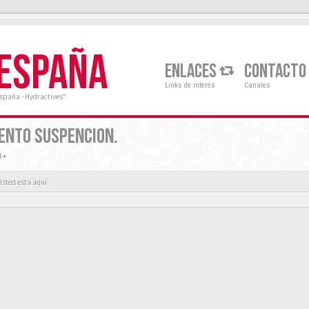
 ESPAÑA
ENLACES
CONTACTO
Links de interés
Canales
España - Hydractives"
ENTO SUSPENCION.
3+
Usted esta aquí