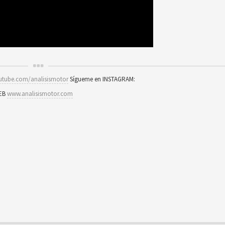
utube.com/analisismotor
Sígueme en INSTAGRAM:
WEB
www.analisismotor.com