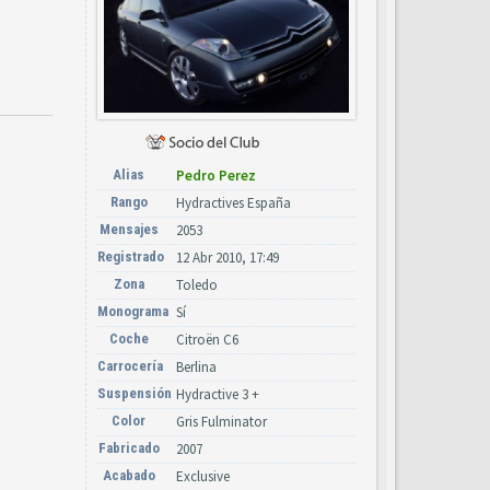
Alias
Pedro Perez
Rango
Hydractives España
Mensajes
2053
Registrado
12 Abr 2010, 17:49
Zona
Toledo
Monograma
Sí
Coche
Citroën C6
Carrocería
Berlina
Suspensión
Hydractive 3 +
Color
Gris Fulminator
Fabricado
2007
Acabado
Exclusive