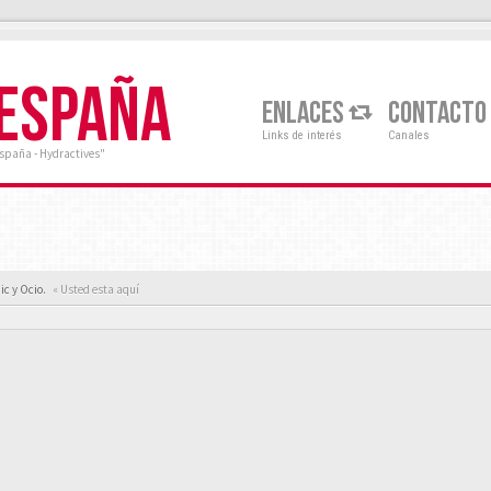
 ESPAÑA
ENLACES
CONTACTO
Links de interés
Canales
España - Hydractives"
ic y Ocio.
« Usted esta aquí