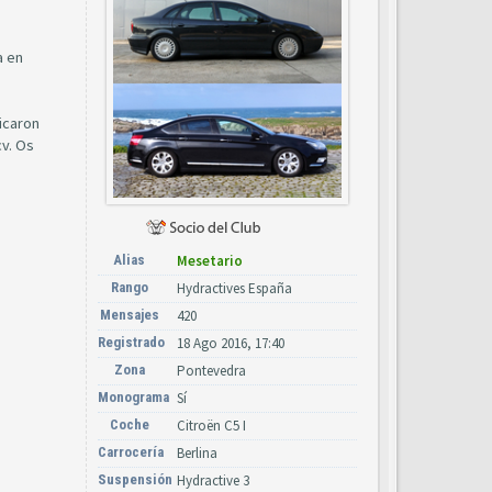
a en
ricaron
cv. Os
Alias
Mesetario
Rango
Hydractives España
Mensajes
420
Registrado
18 Ago 2016, 17:40
Zona
Pontevedra
Monograma
Sí
Coche
Citroën C5 I
Carrocería
Berlina
Suspensión
Hydractive 3