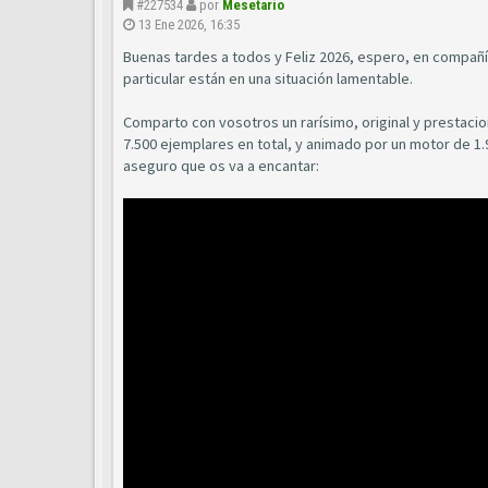
#227534
por
Mesetario
13 Ene 2026, 16:35
Buenas tardes a todos y Feliz 2026, espero, en compañía
particular están en una situación lamentable.
Comparto con vosotros un rarísimo, original y prestacion
7.500 ejemplares en total, y animado por un motor de 1.
aseguro que os va a encantar: