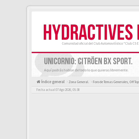
HYDRACTIVES
Comunidad oficial del Club Automovilístico "Club C5 
UNICORNIO: CITRÖEN BX SPORT.
Aquí podrás hablar de todo lo que quieras libremente.
Índice general
Zona General.
Foro de Temas Generales, Off Top
Fecha actual 07 Ago 2026, 05:38