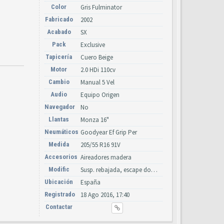
Color
Gris Fulminator
Fabricado
2002
Acabado
SX
Pack
Exclusive
Tapicería
Cuero Beige
Motor
2.0 HDi 110cv
Cambio
Manual 5 Vel
Audio
Equipo Origen
Navegador
No
Llantas
Monza 16"
Neumáticos
Goodyear Ef Grip Per
Medida
205/55 R16 91V
Accesorios
Aireadores madera
Modific
Susp. rebajada, escape doble Boloromo, taloneras pintadas
Ubicación
España
Registrado
18 Ago 2016, 17:40
Contactar