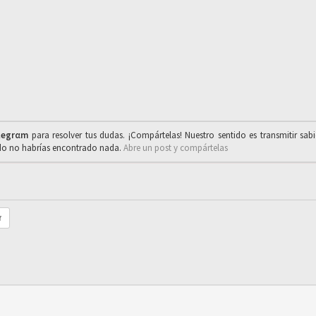
legrαm
para resolver tus dudas. ¡Compártelas! Nuestro sentido es transmitir sab
ado no habrías encontrado nada.
Abre un post y compártelas
r