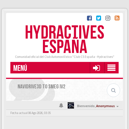
HYDRACTIVES
ESPAÑA
Comunidad oficial del Club Automovilístico "Club C5 España - Hydractives"
MENÚ
NAVIDRIVE3D TO SMEG IV2
Bienvenido,
Anonymous
Fecha actual 06 Ago 2026, 03:35