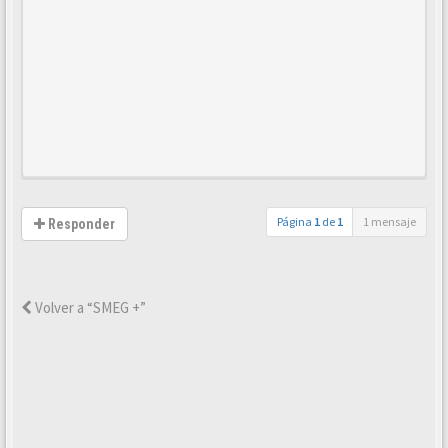
Página
1
de
1
1 mensaje
Responder
Volver a “SMEG +”