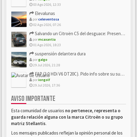
03 Ago 2026, 12:33
Elevalunas
por
celeventosa
02 Ago 2026, 07:26
Salvando un Citroën C5 del desguace: Presentación y seguimiento
por
mcaxantia
01 Ago 2026, 18:23
suspensión delantera dura
por
galgo
29 Jul 2026, 21:28
FAP (3.0 HDi V6 DT20C). Pido info sobre su sustitución
por
iongolf
29 Jul 2026, 17:36
AVISO IMPORTANTE
Esta comunidad de usuarios
no pertenece, representa o
guarda relación alguna con la marca Citroën o su grupo
matriz Stellantis
.
Los mensajes publicados reflejan la opinión personal de los