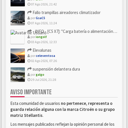
07 Ago 2026, 21:42
Fallo trampillas aireadores climatizador
por
GsaC5
07 Ago 2026, 11:24
- INFO - [C5 X7]: "Carga batería o alimentación eléctri...
por
iongolf
03 Ago 2026, 12:33
Elevalunas
por
celeventosa
02 Ago 2026, 07:26
suspensión delantera dura
por
galgo
29 Jul 2026, 21:28
AVISO IMPORTANTE
Esta comunidad de usuarios
no pertenece, representa o
guarda relación alguna con la marca Citroën o su grupo
matriz Stellantis
.
Los mensajes publicados reflejan la opinión personal de los