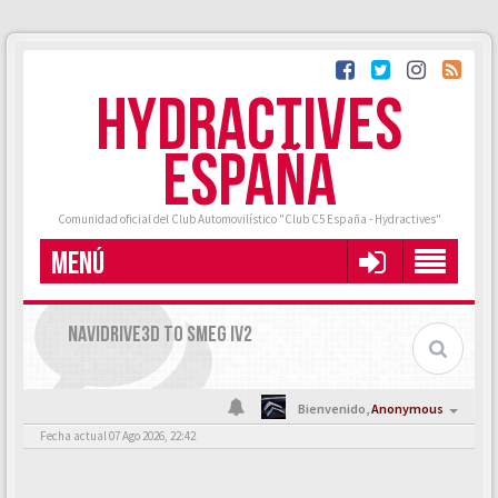
HYDRACTIVES
ESPAÑA
Comunidad oficial del Club Automovilístico "Club C5 España - Hydractives"
MENÚ
NAVIDRIVE3D TO SMEG IV2
Bienvenido,
Anonymous
Fecha actual 07 Ago 2026, 22:42