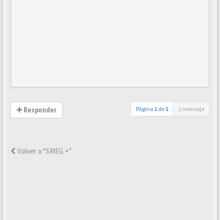
Página
1
de
1
1 mensaje
Responder
Volver a “SMEG +”