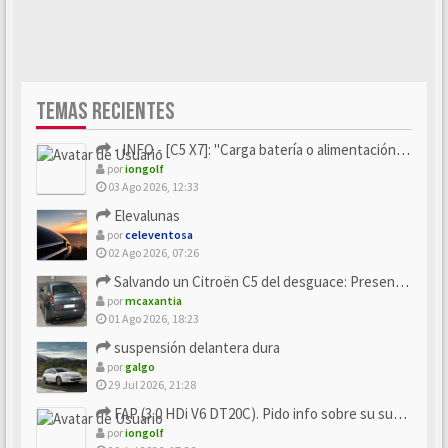
TEMAS RECIENTES
- INFO - [C5 X7]: "Carga batería o alimentación eléctri...
por
iongolf
03 Ago 2026, 12:33
Elevalunas
por
celeventosa
02 Ago 2026, 07:26
Salvando un Citroën C5 del desguace: Presentación y seguimiento
por
mcaxantia
01 Ago 2026, 18:23
suspensión delantera dura
por
galgo
29 Jul 2026, 21:28
FAP (3.0 HDi V6 DT20C). Pido info sobre su sustitución
por
iongolf