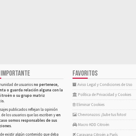
 IMPORTANTE
FAVORITOS
munidad de usuarios
no pertenece,
Aviso Legal y Condiciones de Uso
nta o guarda relación alguna con la
Política de Privacidad y Cookies
itroën o su grupo matriz
tis
.
Eliminar Cookies
ajes publicados reflejan la opinión
Chevronazos: ¡Sube tus fotos!
 de los usuarios que las escriben y
en
caso somos responsables de sus
Macro KDD Citroën
ciones
.
de existir algún contenido que deba
Caravana Citroën a París