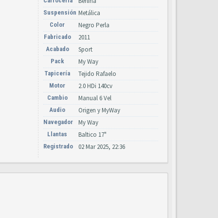
Carrocería
Berlina
Suspensión
Metálica
Color
Negro Perla
Fabricado
2011
Acabado
Sport
Pack
My Way
Tapicería
Tejido Rafaelo
Motor
2.0 HDi 140cv
Cambio
Manual 6 Vel
Audio
Origen y MyWay
Navegador
My Way
Llantas
Baltico 17"
Registrado
02 Mar 2025, 22:36