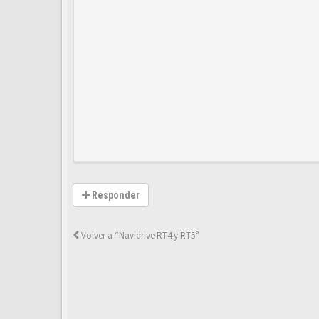
Responder
Volver a “Navidrive RT4 y RT5”