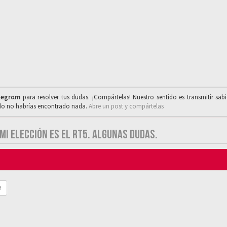
legrαm
para resolver tus dudas. ¡Compártelas! Nuestro sentido es transmitir sab
ado no habrías encontrado nada.
Abre un post y compártelas
I ELECCIÓN ES EL RT5. ALGUNAS DUDAS.
r