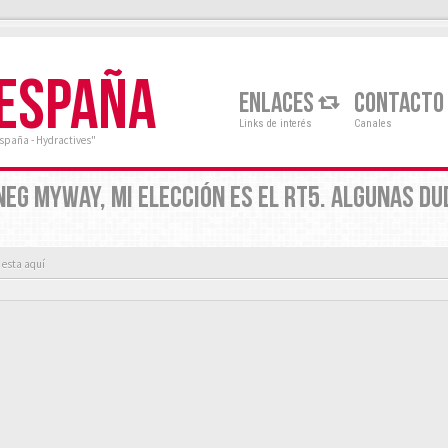
 ESPAÑA
ENLACES
CONTACTO
Links de interés
Canales
España - Hydractives"
EG MYWAY, MI ELECCIÓN ES EL RT5. ALGUNAS DU
 esta aquí