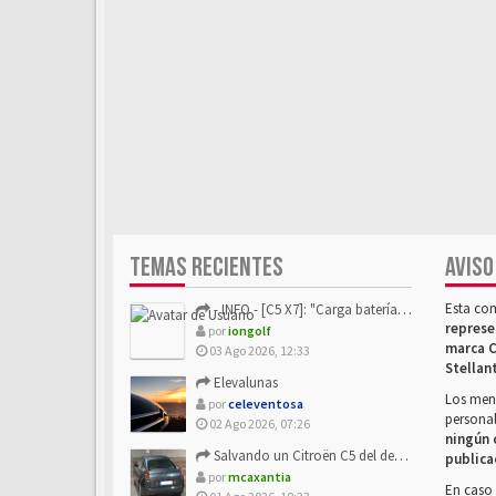
TEMAS RECIENTES
AVISO
Esta co
- INFO - [C5 X7]: "Carga batería o alimentación eléctri...
represe
por
iongolf
marca C
03 Ago 2026, 12:33
Stellan
Elevalunas
Los mens
por
celeventosa
personal
02 Ago 2026, 07:26
ningún 
Salvando un Citroën C5 del desguace: Presentación y seguimiento
publica
por
mcaxantia
En caso 