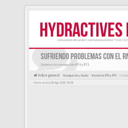
HYDRACTIVES
Comunidad oficial del Club Automovilístico "Club C5 
SUFRIENDO PROBLEMAS CON EL RN
Sistema de navegación RT4 y RT5
Índice general
Navegación y Audio
Navidrive RT4 y RT5
« Usted
Fecha actual 06 Ago 2026, 04:58