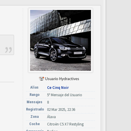
Alias
Ce Cinq Noir
Rango
5º Mensaje del Usuario
Mensajes
8
Registrado
02 Mar 2025, 22:36
Zona
Álava
Coche
Citroën C5 X7 Restyling