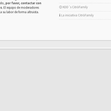
rado,
por favor, contactar con
KDD´s CitröFamily
os
. El equipo de moderadores
la su labor de forma altruista.
La iniciativa CitröFamily