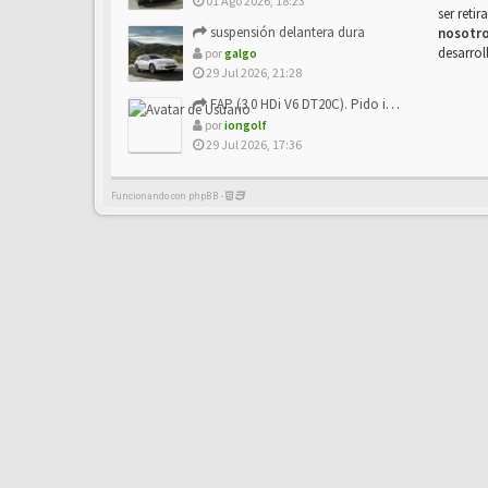
01 Ago 2026, 18:23
ser reti
suspensión delantera dura
nosotr
desarrol
por
galgo
29 Jul 2026, 21:28
FAP (3.0 HDi V6 DT20C). Pido info sobre su sustitución
por
iongolf
29 Jul 2026, 17:36
Funcionando con phpBB -